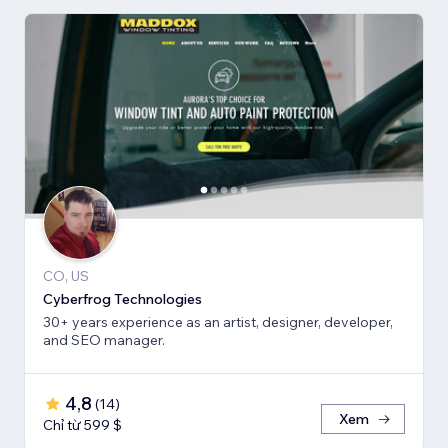
CO, US
Cyberfrog Technologies
30+ years experience as an artist, designer, developer,
and SEO manager.
4,8
(
14
)
Xem
Chỉ từ 599 $