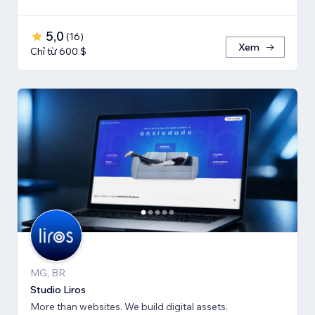
5,0
(
16
)
Xem
Chỉ từ 600 $
MG, BR
Studio Liros
More than websites. We build digital assets.