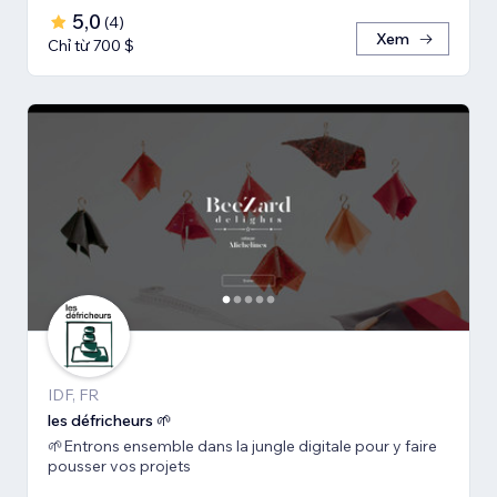
5,0
(
4
)
Xem
Chỉ từ 700 $
IDF, FR
les défricheurs 🌱
🌱Entrons ensemble dans la jungle digitale pour y faire
pousser vos projets