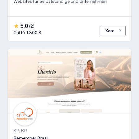
Websites für Selbstständige und Unternehmen
5,0
(
2
)
Xem
Chỉ từ 1.800 $
SP, BR
Remember Brasil