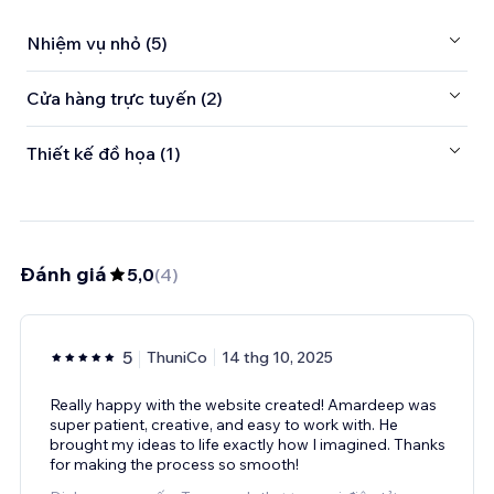
Nhiệm vụ nhỏ (5)
Cửa hàng trực tuyến (2)
Thiết kế đồ họa (1)
Đánh giá
5,0
(
4
)
5
ThuniCo
14 thg 10, 2025
Really happy with the website created! Amardeep was
super patient, creative, and easy to work with. He
brought my ideas to life exactly how I imagined. Thanks
for making the process so smooth!