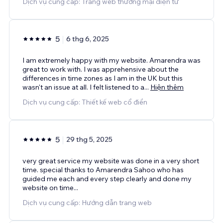
Dịch vụ cung cấp: Trang web thương mại điện tử
5
6 thg 6, 2025
I am extremely happy with my website. Amarendra was
great to work with. I was apprehensive about the
differences in time zones as I am in the UK but this
wasn't an issue at all. I felt listened to a
...
Hiện thêm
Dịch vụ cung cấp: Thiết kế web cổ điển
5
29 thg 5, 2025
very great service my website was done in a very short
time. special thanks to Amarendra Sahoo who has
guided me each and every step clearly and done my
website on time...
Dịch vụ cung cấp: Hướng dẫn trang web