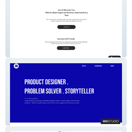
Runx.pro | Web3
Ananyamanish