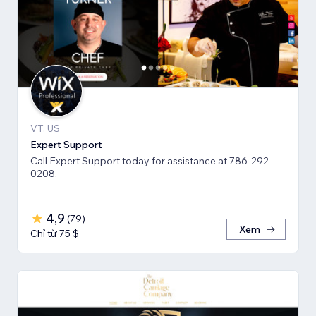
VT, US
Expert Support
Call Expert Support today for assistance at 786-292-
0208.
4,9
(
79
)
Xem
Chỉ từ 75 $