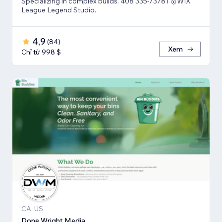
Specializing in complex builds. 408 335-7378 l 🥇WIX
League Legend Studio.
4,9
(
84
)
Xem
Chỉ từ 998 $
CA, US
Done Wright Media