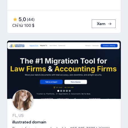
5,0
(
44
)
Xem
Chỉ từ 100 $
FL, US
illustrated domain