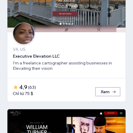
VA, US
Executive Elevation LLC
I'm a freelance cartographer assisting businesses in
Elevating their vision
4,9
(
63
)
Xem
Chỉ từ 75 $