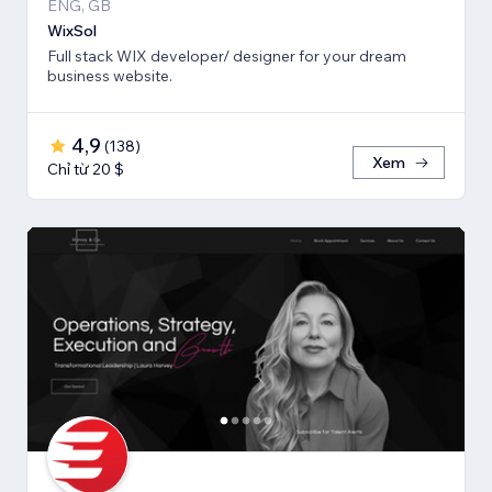
ENG, GB
WixSol
Full stack WIX developer/ designer for your dream
business website.
4,9
(
138
)
Xem
Chỉ từ 20 $