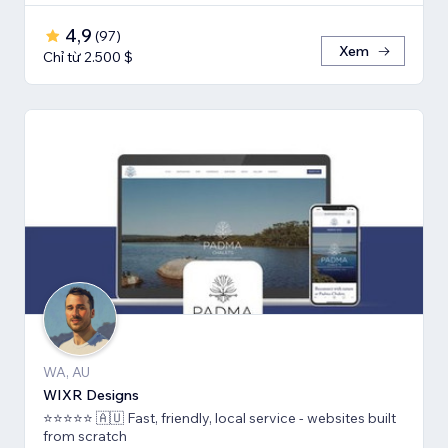
4,9
(
97
)
Xem
Chỉ từ 2.500 $
WA, AU
WIXR Designs
⭐️⭐️⭐️⭐️⭐️ 🇦🇺 Fast, friendly, local service - websites built
from scratch