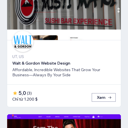
UT, US
Walt & Gordon Website Design
Affordable, Incredible Websites That Grow Your
Business—Always By Your Side
5,0
(
3
)
Xem
Chỉ từ 1.200 $