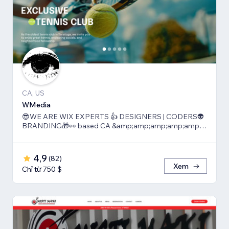
CA, US
WMedia
😎WE ARE WIX EXPERTS 👍 DESIGNERS | CODERS👽
BRANDING🎁👀 based CA &amp;amp;amp;amp;amp;
TLV
4,9
(
82
)
Xem
Chỉ từ 750 $