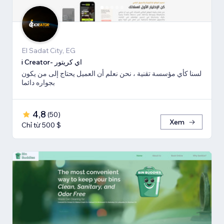
El Sadat City, EG
i Creator- اي كريتور
لسنا كأي مؤسسة تقنية ، نحن نعلم أن العميل يحتاج إلى من يكون
بجواره دائما
4,8
(
50
)
Xem
Chỉ từ 500 $