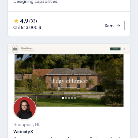
Designing capabilities.
4,9
(
33
)
Xem
Chỉ từ 3.000 $
Budapest, HU
WebcityX