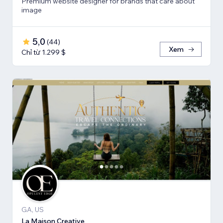
Premium website designer for brands that care about
image
5,0
(
44
)
Xem
Chỉ từ 1.299 $
GA, US
La Maison Creative