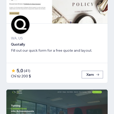
WA, US
Quotally
Fill out our quick form for a free quote and layout.
5,0
(
41
)
Xem
Chỉ từ 200 $