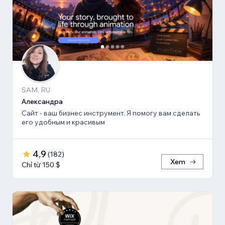
SAM, RU
Александра
Сайт - ваш бизнес инструмент. Я помогу вам сделать
его удобным и красивым
4,9
(
182
)
Xem
Chỉ từ 150 $