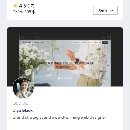
4,9
(
17
)
Xem
Chỉ từ 335 $
QLD, AU
Olya Black
Brand strategist and award-winning web designer