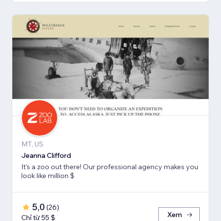
MT, US
Jeanna Clifford
It's a zoo out there! Our professional agency makes you
look like million $
5,0
(
26
)
Xem
Chỉ từ 55 $