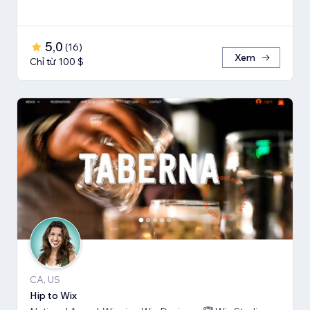
5,0
(
16
)
Xem
Chỉ từ 100 $
CA, US
Hip to Wix