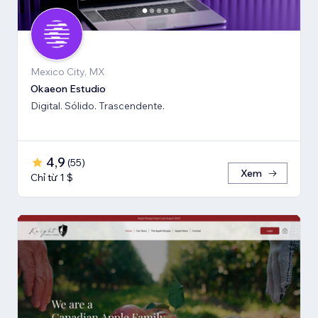
Mexico City, MX
Okaeon Estudio
Digital. Sólido. Trascendente.
4,9
(
55
)
Xem
Chỉ từ 1 $