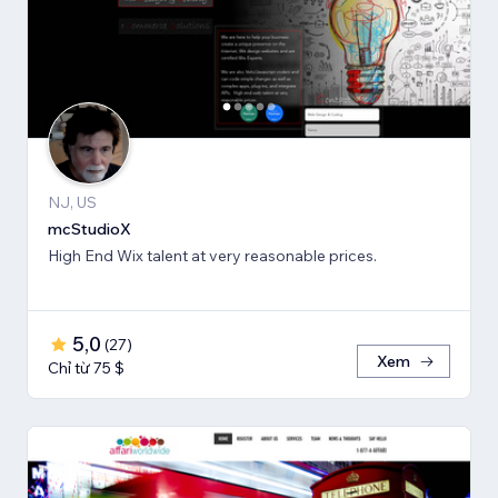
NJ, US
mcStudioX
High End Wix talent at very reasonable prices.
5,0
(
27
)
Xem
Chỉ từ 75 $