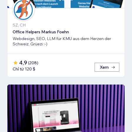
SZ, CH
Office Helpers Markus Foehn
Webdesign, SEO, LLM für KMU aus dem Herzen der
Schweiz. Grüezi :-)
4,9
(
208
)
Xem
Chỉ từ 120 $