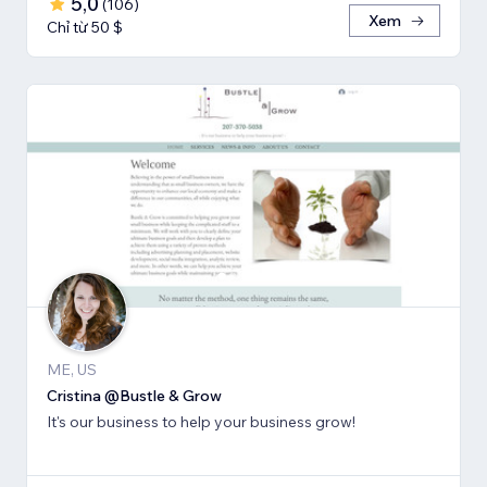
5,0
(
106
)
Xem
Chỉ từ 50 $
ME, US
Cristina @Bustle & Grow
It's our business to help your business grow!