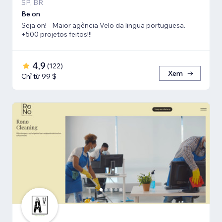
SP, BR
Be on
Seja on! - Maior agência Velo da lingua portuguesa.
+500 projetos feitos!!!
4,9
(
122
)
Xem
Chỉ từ 99 $