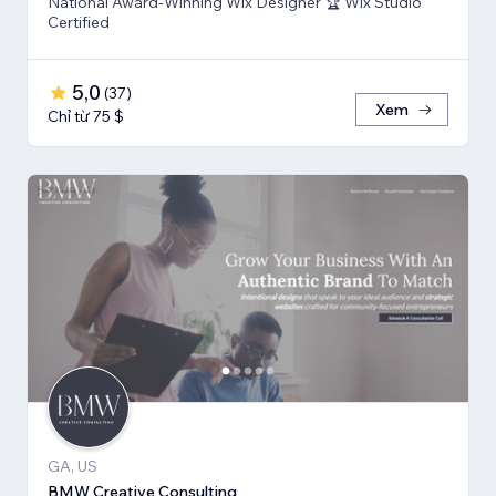
National Award-Winning Wix Designer 🏆 Wix Studio
Certified
5,0
(
37
)
Xem
Chỉ từ 75 $
GA, US
BMW Creative Consulting