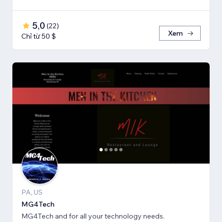
5,0
(
22
)
Xem
Chỉ từ 50 $
PA, US
MG4Tech
MG4Tech and for all your technology needs.