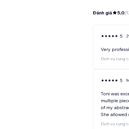
Đánh giá
5,0
(
1
5
2
Very profess
Dịch vụ cung c
5
M
Toni was exce
multiple pie
of my abstract
She allowed 
Dịch vụ cung c