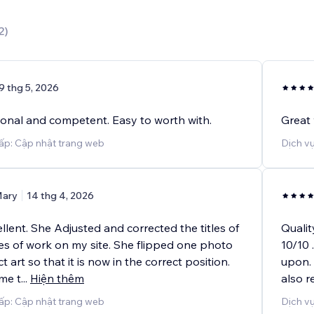
2
)
9 thg 5, 2026
ional and competent. Easy to worth with.
Great 
ấp: Cập nhật trang web
Dịch v
ary
14 thg 4, 2026
llent. She Adjusted and corrected the titles of
Qualit
ces of work on my site. She flipped one photo
10/10 
 art so that it is now in the correct position.
upon. 
me t
...
Hiện thêm
also r
ấp: Cập nhật trang web
Dịch vụ