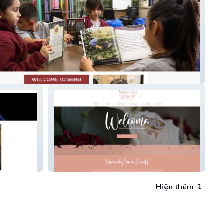
o Richard
SincerelySamiEvents
Hiện thêm