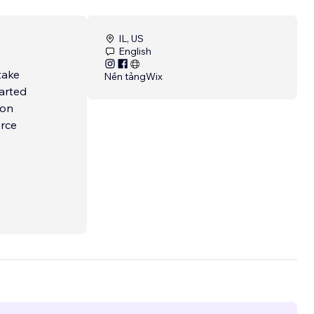
IL, US
English
Nền tảng
Wix
tarted
erce