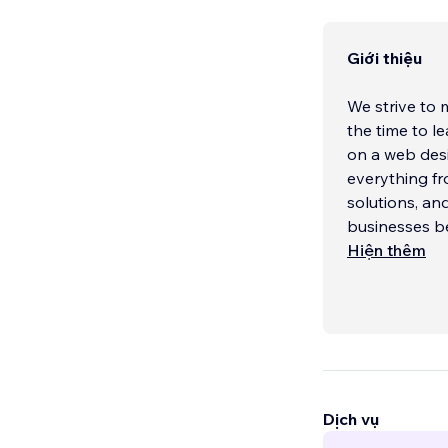
Giới thiệu
We strive to ma
the time to l
on a web design
everything fr
solutions, and web 
businesses b
Hiện thêm
Dịch vụ