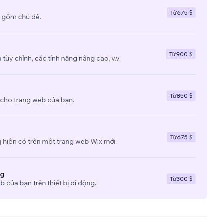
Từ
675 $
 gồm chủ đề.
Từ
900 $
tùy chỉnh, các tính năng nâng cao, v.v.
Từ
850 $
 cho trang web của bạn.
Từ
675 $
 hiện có trên một trang web Wix mới.
ng
Từ
300 $
b của bạn trên thiết bị di động.