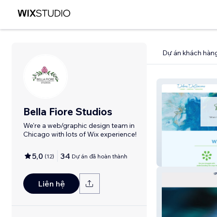
Dự án khách hàn
Bella Fiore Studios
We're a web/graphic design team in
Chicago with lots of Wix experience!
5,0
34
(
12
)
Dự án đã hoàn thành
Dolores DeGia
Liên hệ