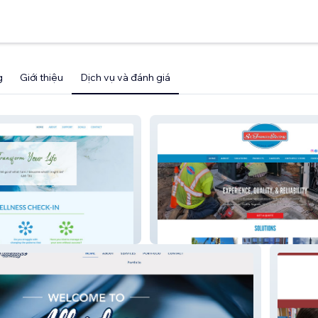
g
Giới thiệu
Dịch vụ và đánh giá
como
St Francis Electric