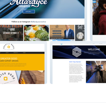
ve
St Brun
Telitechs