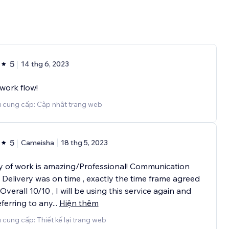
5
14 thg 6, 2023
work flow!
ụ cung cấp: Cập nhật trang web
5
Cameisha
18 thg 5, 2023
y of work is amazing/Professional! Communication
. Delivery was on time , exactly the time frame agreed
Overall 10/10 , I will be using this service again and
eferring to any
...
Hiện thêm
 cung cấp: Thiết kế lại trang web