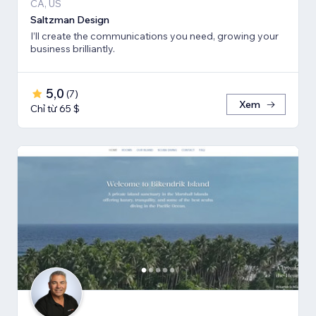
CA, US
Saltzman Design
I’ll create the communications you need, growing your
business brilliantly.
5,0
(
7
)
Xem
Chỉ từ 65 $