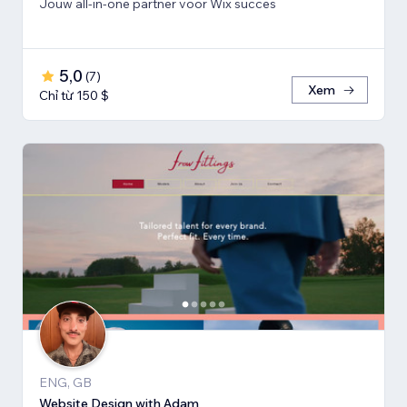
Jouw all-in-one partner voor Wix succes
5,0
(
7
)
Xem
Chỉ từ 150 $
ENG, GB
Website Design with Adam