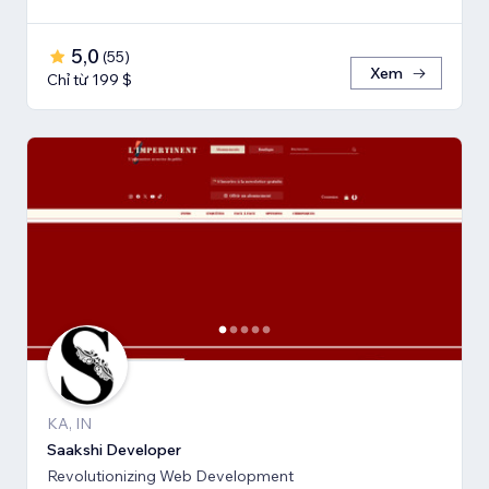
5,0
(
55
)
Xem
Chỉ từ 199 $
KA, IN
Saakshi Developer
Revolutionizing Web Development