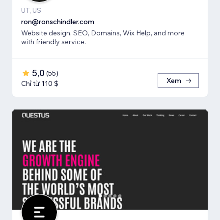
UT, US
ron@ronschindler.com
Website design, SEO, Domains, Wix Help, and more
with friendly service.
5,0
(
55
)
Xem
Chỉ từ 110 $