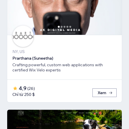
NY, US
Prarthana (Suneetha)
Crafting powerful, custom web applications with
certified Wix Velo expertis
4,9
(
26
)
Xem
Chỉ từ 250 $