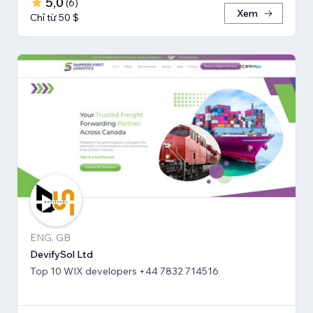
5,0
(
6
)
Xem
Chỉ từ 50 $
ENG, GB
DevifySol Ltd
Top 10 WIX developers +44 7832 714516