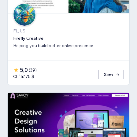
FL, US
Firefly Creative
Helping you build better online presence
5,0
(
39
)
Xem
Chỉ từ 75 $