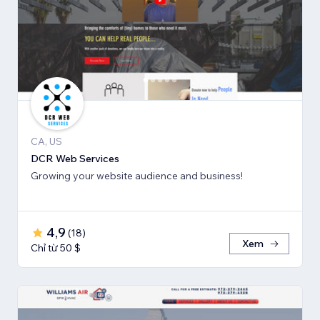
CA, US
DCR Web Services
Growing your website audience and business!
4,9
(
18
)
Xem
Chỉ từ 50 $