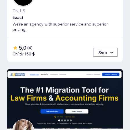
TN, US
Exact
We're an agency with superior service and superior
pricing.
5,0
(
4
)
Xem
Chỉ từ 150 $