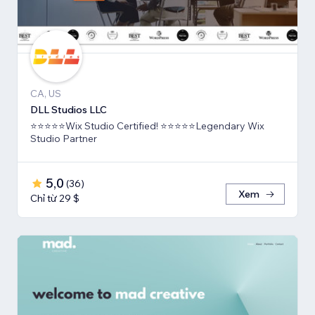
CA, US
DLL Studios LLC
⭐⭐⭐⭐⭐Wix Studio Certified! ⭐⭐⭐⭐⭐Legendary Wix
Studio Partner
5,0
(
36
)
Xem
Chỉ từ 29 $