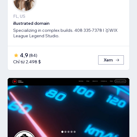
FL, US
illustrated domain
Specializing in complex builds. 408 335-7378 l 🥇WIX
League Legend Studio.
4,9
(
84
)
Xem
Chỉ từ 2.498 $