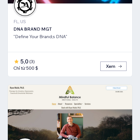
FL, US
DNA BRAND MGT
"Define Your Brand;s DNA"
5,0
(
3
)
Xem
Chỉ từ 500 $