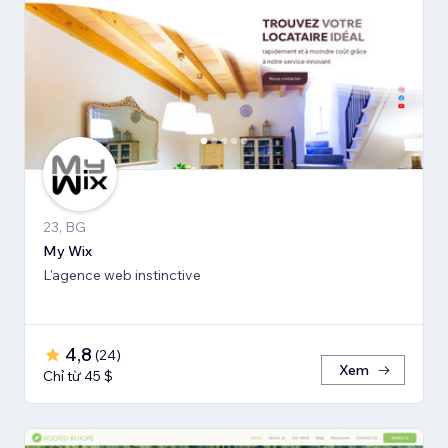
23, BG
My Wix
L'agence web instinctive
4,8
(
24
)
Xem
Chỉ từ 45 $