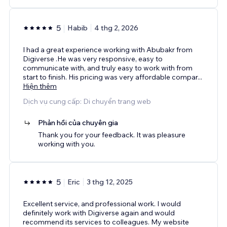
5
Habib
4 thg 2, 2026
I had a great experience working with Abubakr from
Digiverse .He was very responsive, easy to
communicate with, and truly easy to work with from
start to finish. His pricing was very affordable compar
...
Hiện thêm
Dịch vụ cung cấp: Di chuyển trang web
Phản hồi của chuyên gia
Thank you for your feedback. It was pleasure
working with you.
5
Eric
3 thg 12, 2025
Excellent service, and professional work. I would
definitely work with Digiverse again and would
recommend its services to colleagues. My website