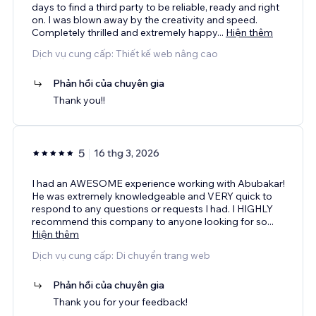
days to find a third party to be reliable, ready and right
on. I was blown away by the creativity and speed.
Completely thrilled and extremely happy
...
Hiện thêm
Dịch vụ cung cấp: Thiết kế web nâng cao
Phản hồi của chuyên gia
Thank you!!
5
16 thg 3, 2026
I had an AWESOME experience working with Abubakar!
He was extremely knowledgeable and VERY quick to
respond to any questions or requests I had. I HIGHLY
recommend this company to anyone looking for so
...
Hiện thêm
Dịch vụ cung cấp: Di chuyển trang web
Phản hồi của chuyên gia
Thank you for your feedback!