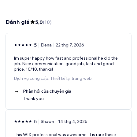
Đánh giá
5,0
(
10
)
5
Elena
22 thg 7, 2026
Im super happy how fast and professional he did the
job. Nice communication, good job, fast and good
price. 10/10. thanks!
Dịch vụ cung cấp: Thiết kế lại trang web
Phản hồi của chuyên gia
Thank you!
5
Shawn
14 thg 4, 2026
This WIX professional was awesome. It is rare these