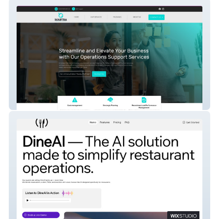
Mastra
DineAI