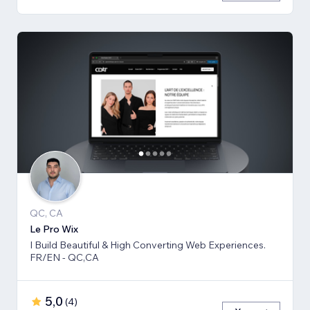
QC, CA
Le Pro Wix
I Build Beautiful & High Converting Web Experiences.
FR/EN - QC,CA
5,0
(
4
)