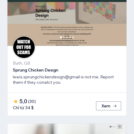
Bath, GB
Sprung Chicken Design
lewis.sprungchickendesign@gmail is not me. Report
them if they conatct you
5,0
(
30
)
Xem
Chỉ từ 34 $