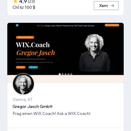
4,9
(
23
)
Xem
Chỉ từ 100 $
Vienna, AT
Gregor Jasch GmbH
Frag einen WIX.Coach! Ask a WIX.Coach!