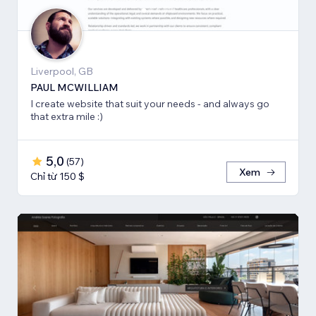
Liverpool, GB
PAUL MCWILLIAM
I create website that suit your needs - and always go
that extra mile :)
5,0
(
57
)
Xem
Chỉ từ 150 $