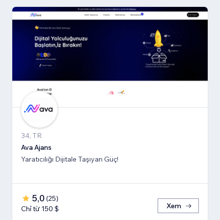
34, TR
Ava Ajans
Yaratıcılığı Dijitale Taşıyan Güç!
5,0
(
25
)
Xem
Chỉ từ 150 $