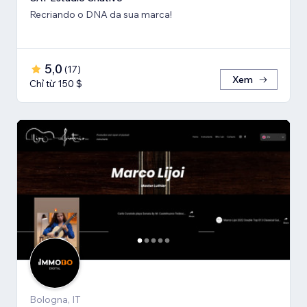
Recriando o DNA da sua marca!
5,0
(
17
)
Xem
Chỉ từ 150 $
Bologna, IT