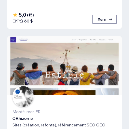
5,0
(
15
)
Xem
Chỉ từ 60 $
Montélimar, FR
ORhizome
Sites (création, refonte), référencement SEO GEO,