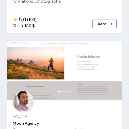
formations , photographe
5,0
(
103
)
Xem
Chỉ từ 160 $
PAC, FR
Moon Agency