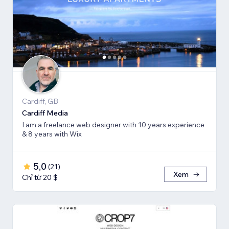
Cardiff, GB
Cardiff Media
I am a freelance web designer with 10 years experience
& 8 years with Wix
5,0
(
21
)
Xem
Chỉ từ 20 $