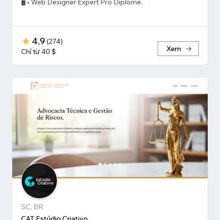
🖥️ • Web Designer Expert Pro Diplômé.
4,9
(
274
)
Xem
Chỉ từ 40 $
SC, BR
CAT Estúdio Criativo