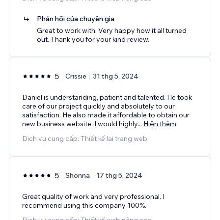
Phản hồi của chuyên gia
Great to work with. Very happy how it all turned
out. Thank you for your kind review.
5
Crissie
31 thg 5, 2024
Daniel is understanding, patient and talented. He took
care of our project quickly and absolutely to our
satisfaction. He also made it affordable to obtain our
new business website. I would highly
...
Hiện thêm
Dịch vụ cung cấp: Thiết kế lại trang web
5
Shonna
17 thg 5, 2024
Great quality of work and very professional. I
recommend using this company 100%.
Dịch vụ cung cấp: Thiết kế web nâng cao