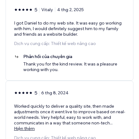
5
Vitaly
4 thg 2, 2025
I got Daniel to do my web site. It was easy go working
with him, I would definitely suggest him to my family
and friends as a website builder.
Dịch vụ cung cấp: Thiết kế web nâng cao
Phản hồi của chuyên gia
Thank you for the kind review. It was a pleasure
working with you.
5
6 thg 8, 2024
Worked quickly to deliver a quality site, then made
adjustments once it went live to improve based on real-
world needs. Very helpful, easy to work with, and
communicates in a way that someone non-tech
...
Hiện thêm
Dịch vụ cung cấp: Thiết kế web nâng cao