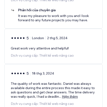
Phản hồi của chuyên gia
It was my pleasure to work with you and I look
forward to any future projects you may have.
5
London
2 thg 5, 2024
Great work very attentive and helpful!
Dịch vụ cung cấp: Thiết kế web nâng cao
5
18 thg 3, 2024
The quality of work was fantastic. Daniel was always
available during the entire process this made it easy to
ask questions and get clear answers. The time delivery
was really quick, I had a deadlin
...
Hiện thêm
Dịch vụ cung cấp: Thiết kế web nâng cao