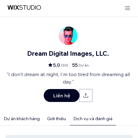
Dream Digital Images, LLC.
5,0
55
(
30
)
Dự án
"I don't dream at night, I'm too tired from dreaming all
day."
Liên hệ
Dự án khách hàng
Giới thiệu
Dịch vụ và đánh giá