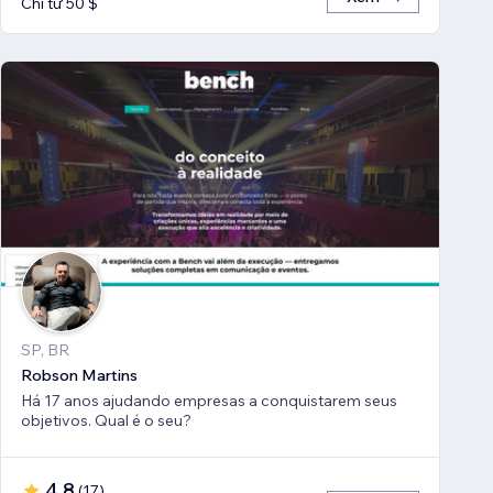
Chỉ từ 50 $
SP, BR
Robson Martins
Há 17 anos ajudando empresas a conquistarem seus
objetivos. Qual é o seu?
4,8
(
17
)