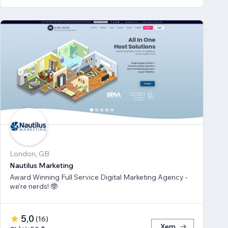
London, GB
Nautilus Marketing
Award Winning Full Service Digital Marketing Agency -
we're nerds! 🤓
5,0
(
16
)
Xem