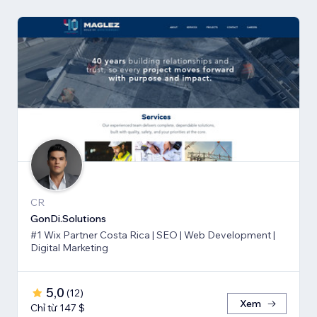
CR
GonDi.Solutions
#1 Wix Partner Costa Rica | SEO | Web Development |
Digital Marketing
5,0
(
12
)
Xem
Chỉ từ 147 $