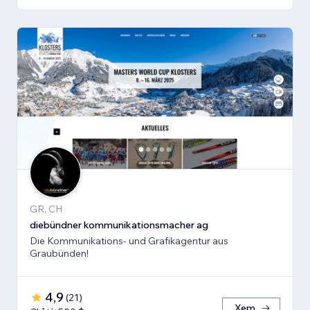
GR, CH
diebündner kommunikationsmacher ag
Die Kommunikations- und Grafikagentur aus
Graubünden!
4,9
(
21
)
Xem