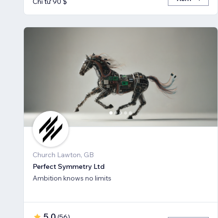
Chỉ từ 90 $
Church Lawton, GB
Perfect Symmetry Ltd
Ambition knows no limits
5,0
(
56
)