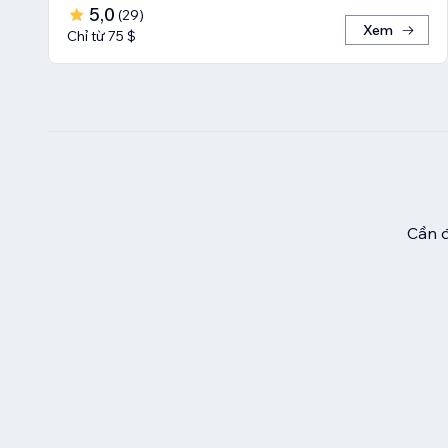
5,0
(
29
)
Xem
Chỉ từ 75 $
Cần đ