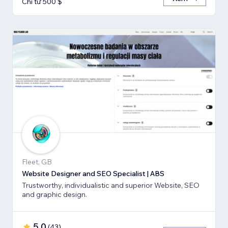
Chỉ từ 500 $
Fleet, GB
Website Designer and SEO Specialist | ABS
Trustworthy, individualistic and superior Website, SEO
and graphic design.
5,0
(
43
)