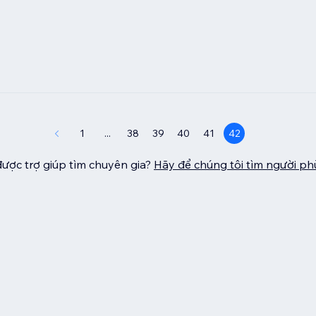
1
...
38
39
40
41
42
ược trợ giúp tìm chuyên gia?
Hãy để chúng tôi tìm người p