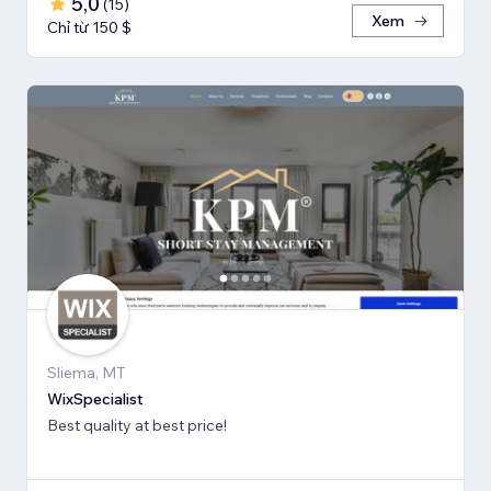
5,0
(
15
)
Xem
Chỉ từ 150 $
Sliema, MT
WixSpecialist
Best quality at best price!