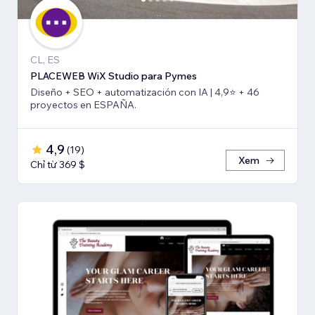
CL, ES
PLACEWEB WiX Studio para Pymes
Diseño + SEO + automatización con IA | 4,9⭐️ + 46
proyectos en ESPAÑA.
4,9
(
19
)
Xem
Chỉ từ 369 $