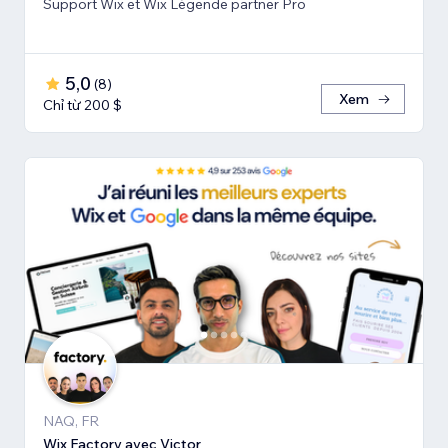
Support Wix et Wix Légende partner Pro
5,0
(
8
)
Xem
Chỉ từ 200 $
NAQ, FR
Wix Factory avec Victor