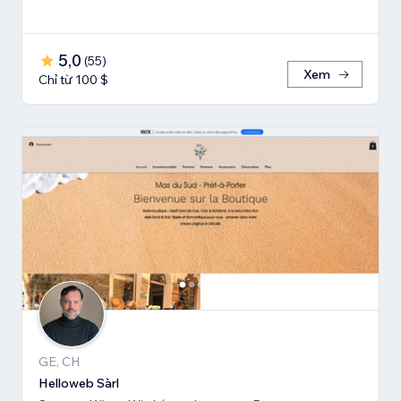
5,0
(
55
)
Xem
Chỉ từ 100 $
GE, CH
Helloweb Sàrl