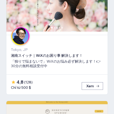
Tokyo, JP
湘南スイッチ｜WiXのお困り事 解決します！
「独りで悩まないで」WiXのお悩み必ず解決します！👉
30分の無料相談受付中
4,8
(
128
)
Xem
Chỉ từ 500 $