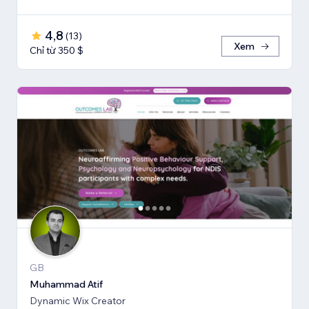
4,8
(
13
)
Xem
Chỉ từ 350 $
GB
Muhammad Atif
Dynamic Wix Creator