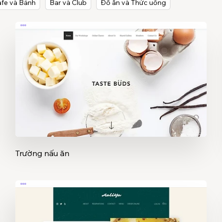
fe và Bánh
Bar và Club
Đồ ăn và Thức uống
Trường nấu ăn