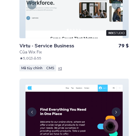
Virtu - Service Business
79 $
Của
Wix Fix
5,0
(
2
)
55
Mã tùy chỉnh
CMS
+
1