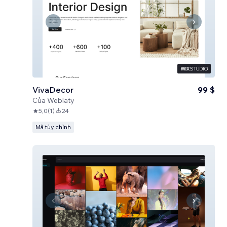
VivaDecor
99 $
Của
Weblaty
5,0
(
1
)
24
Mã tùy chỉnh