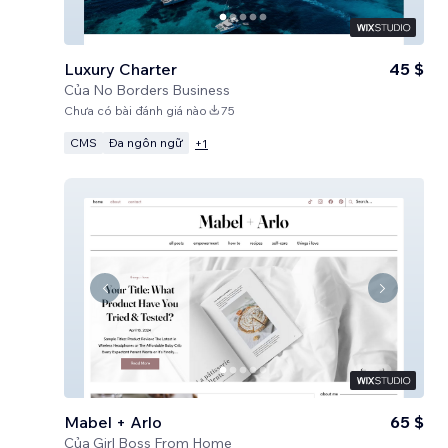
Luxury Charter
45 $
Của
No Borders Business
Chưa có bài đánh giá nào
75
CMS
Đa ngôn ngữ
+
1
Mabel + Arlo
65 $
Của
Girl Boss From Home