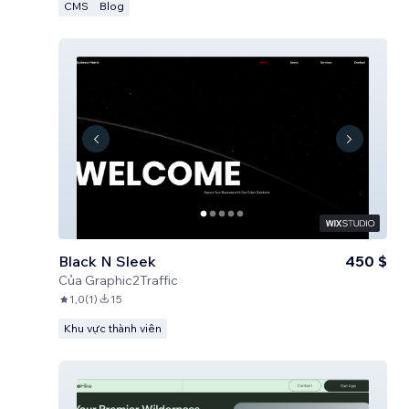
CMS
Blog
Black N Sleek
450 $
Của
Graphic2Traffic
1,0
(
1
)
15
Khu vực thành viên