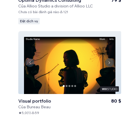
Optima Dynamics Consulting
79 $
Của
Allioo Studio a division of Allioo LLC
Chưa có bài đánh giá nào
121
Đặt dịch vụ
Visual portfolio
80 $
Của
Bureau Beau
5,0
(
1
)
59