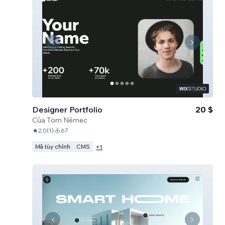
Designer Portfolio
20 $
Của
Tom Němec
2,0
(
1
)
67
Mã tùy chỉnh
CMS
+
1