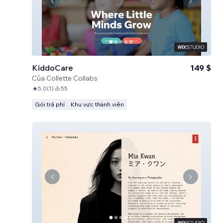
KiddoCare
149 $
Của
Collette Collabs
5,0
(
1
)
55
Gói trả phí
Khu vực thành viên