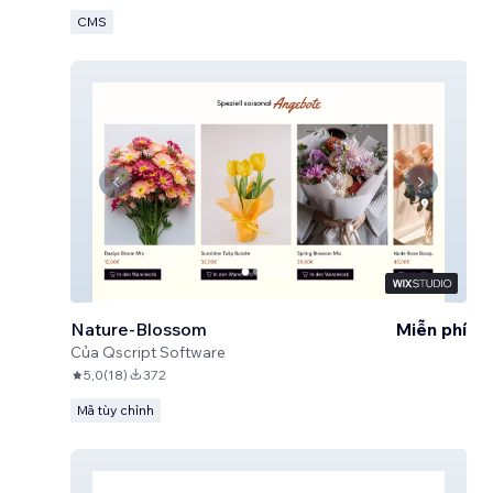
CMS
Nature-Blossom
Miễn phí
Của
Qscript Software
5,0
(
18
)
372
Mã tùy chỉnh