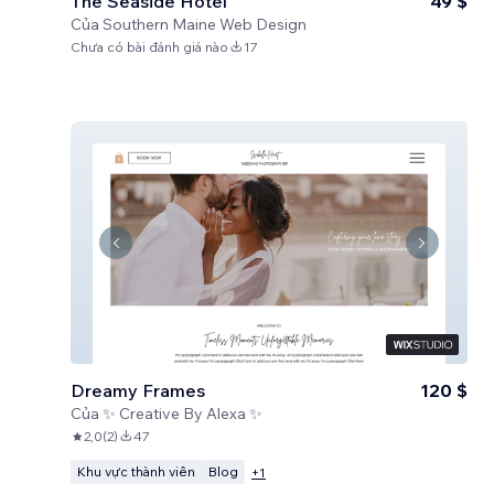
The Seaside Hotel
49 $
Của
Southern Maine Web Design
Chưa có bài đánh giá nào
17
Dreamy Frames
120 $
Của
✨ Creative By Alexa ✨
2,0
(
2
)
47
Khu vực thành viên
Blog
+
1