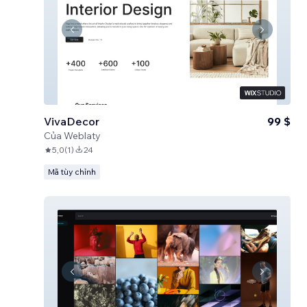
VivaDecor
99 $
Của
Weblaty
5,0
(
1
)
24
Mã tùy chỉnh