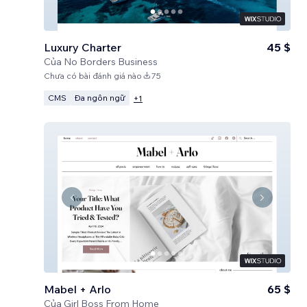
Luxury Charter
45 $
Của
No Borders Business
Chưa có bài đánh giá nào
75
CMS
Đa ngôn ngữ
+
1
Mabel + Arlo
65 $
Của
Girl Boss From Home