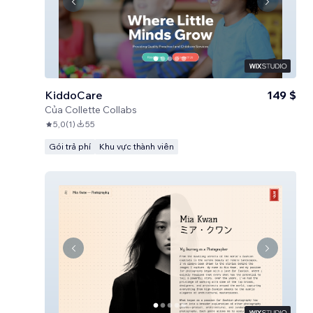
KiddoCare
149 $
Của
Collette Collabs
5,0
(
1
)
55
Gói trả phí
Khu vực thành viên