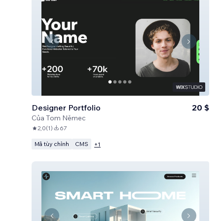
Designer Portfolio
20 $
Của
Tom Němec
2,0
(
1
)
67
Mã tùy chỉnh
CMS
+
1