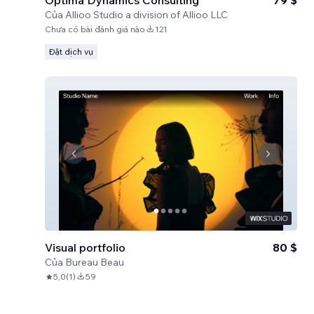
Optima Dynamics Consulting
79 $
Của
Allioo Studio a division of Allioo LLC
Chưa có bài đánh giá nào
121
Đặt dịch vụ
Visual portfolio
80 $
Của
Bureau Beau
5,0
(
1
)
59