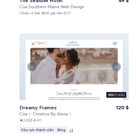
The Seaside Hotel
49 $
Của
Southern Maine Web Design
Chưa có bài đánh giá nào
17
Dreamy Frames
120 $
Của
✨ Creative By Alexa ✨
2,0
(
2
)
47
Khu vực thành viên
Blog
+
1