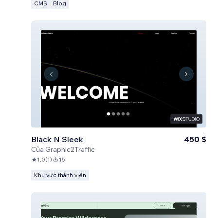
CMS
Blog
Black N Sleek
450 $
Của
Graphic2Traffic
1,0
(
1
)
15
Khu vực thành viên