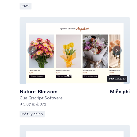
CMS
Nature-Blossom
Miễn phí
Của
Qscript Software
5,0
(
18
)
372
Mã tùy chỉnh