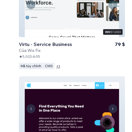
Virtu - Service Business
79 $
Của
Wix Fix
5,0
(
2
)
55
Mã tùy chỉnh
CMS
+
1