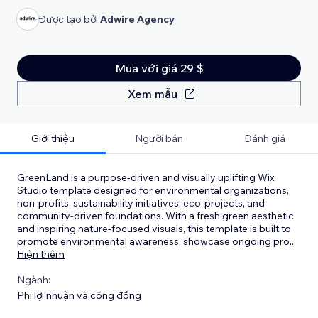
Được tạo bởi
Adwire Agency
Mua với giá 29 $
Xem mẫu
Giới thiệu
Người bán
Đánh giá
GreenLand is a purpose-driven and visually uplifting Wix
Studio template designed for environmental organizations,
non-profits, sustainability initiatives, eco-projects, and
community-driven foundations. With a fresh green aesthetic
and inspiring nature-focused visuals, this template is built to
promote environmental awareness, showcase ongoing pro
...
Hiện thêm
Ngành:
Phi lợi nhuận và cộng đồng