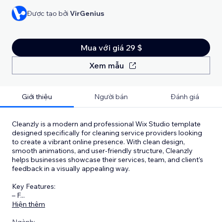
Được tạo bởi
VirGenius
Mua với giá 29 $
Xem mẫu
Giới thiệu
Người bán
Đánh giá
Cleanzly is a modern and professional Wix Studio template
designed specifically for cleaning service providers looking
to create a vibrant online presence. With clean design,
smooth animations, and user-friendly structure, Cleanzly
helps businesses showcase their services, team, and client’s
feedback in a visually appealing way.
Key Features:
– F
...
Hiện thêm
Ngành: