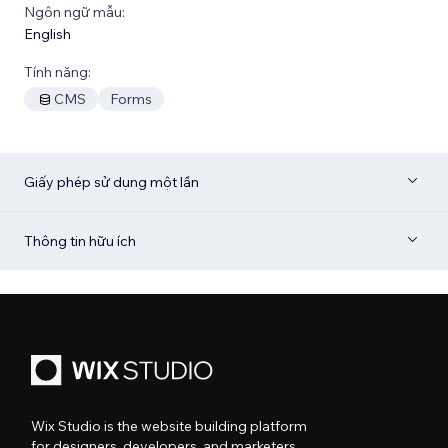
Ngôn ngữ mẫu:
English
Tính năng:
CMS
Forms
Giấy phép sử dụng một lần
Thông tin hữu ích
Wix Studio is the website building platform
for designers, developers, and marketers.