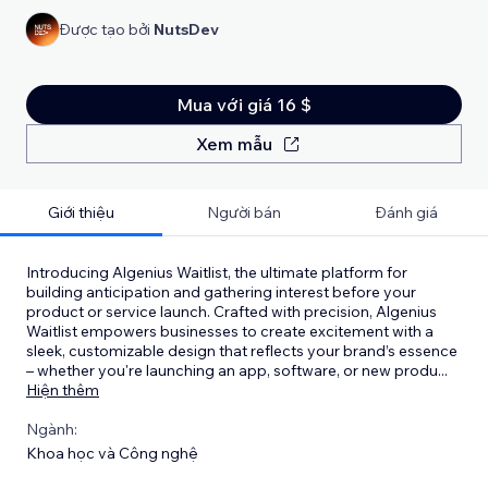
Được tạo bởi
NutsDev
Mua với giá 16 $
Xem mẫu
Giới thiệu
Người bán
Đánh giá
Introducing Algenius Waitlist, the ultimate platform for
building anticipation and gathering interest before your
product or service launch. Crafted with precision, Algenius
Waitlist empowers businesses to create excitement with a
sleek, customizable design that reflects your brand’s essence
– whether you're launching an app, software, or new produ
...
Hiện thêm
Ngành:
Khoa học và Công nghệ