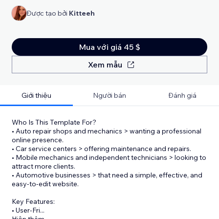
Được tạo bởi
Kitteeh
Mua với giá 45 $
Xem mẫu
Giới thiệu
Người bán
Đánh giá
Who Is This Template For?
• Auto repair shops and mechanics > wanting a professional
online presence.
• Car service centers > offering maintenance and repairs.
• Mobile mechanics and independent technicians > looking to
attract more clients.
• Automotive businesses > that need a simple, effective, and
easy-to-edit website.
Key Features:
• User-Fri
...
Hiện thêm