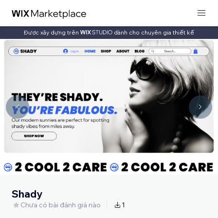
Được xây dựng trên
dành cho chuyên gia thiết kế
Shady
Chưa có bài đánh giá nào
1