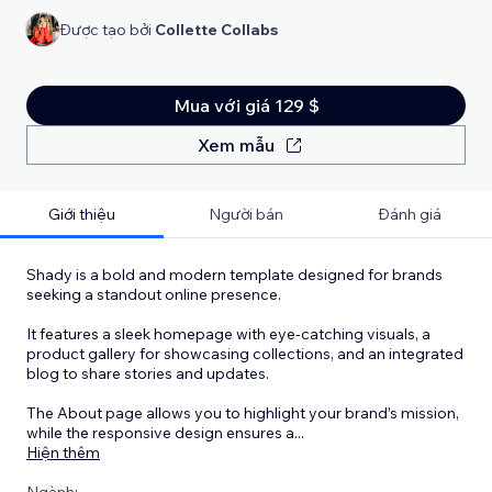
Được tạo bởi
Collette Collabs
Mua với giá 129 $
Xem mẫu
Giới thiệu
Người bán
Đánh giá
Shady is a bold and modern template designed for brands
seeking a standout online presence.
It features a sleek homepage with eye-catching visuals, a
product gallery for showcasing collections, and an integrated
blog to share stories and updates.
The About page allows you to highlight your brand’s mission,
while the responsive design ensures a
...
Hiện thêm
Ngành: