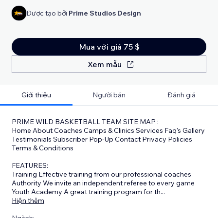
Được tạo bởi
Prime Studios Design
Mua với giá 75 $
Xem mẫu
Giới thiệu
Người bán
Đánh giá
PRIME WILD BASKETBALL TEAM SITE MAP :
Home About Coaches Camps & Clinics Services Faq's Gallery
Testimonials Subscriber Pop-Up Contact Privacy Policies
Terms & Conditions
FEATURES:
Training Effective training from our professional coaches
Authority We invite an independent referee to every game
Youth Academy A great training program for th
...
Hiện thêm
Ngành: