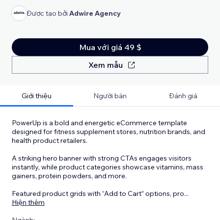
Được tạo bởi
Adwire Agency
Mua với giá 49 $
Xem mẫu
Giới thiệu
Người bán
Đánh giá
PowerUp is a bold and energetic eCommerce template
designed for fitness supplement stores, nutrition brands, and
health product retailers.
A striking hero banner with strong CTAs engages visitors
instantly, while product categories showcase vitamins, mass
gainers, protein powders, and more.
Featured product grids with “Add to Cart” options, pro
...
Hiện thêm
Ngành: