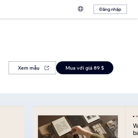
Đăng nhập
Xem mẫu
Mua với giá 89 $