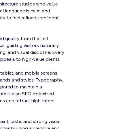
chitecture studios who value
sual language is calm and
y to feel refined, confident,
 quality from the first
, guiding visitors naturally
g, and visual discipline. Every
peals to high-value clients.
 tablet, and mobile screens
brands and styles. Typography,
epared to maintain a
ate is also SEO optimized,
es and attract high-intent
int, taste, and strong visual
n for building a credible and