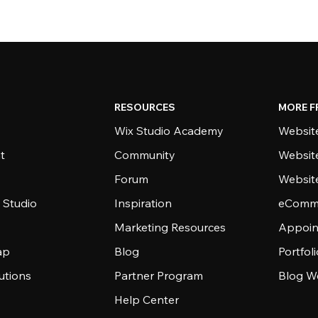
RESOURCES
MORE F
Wix Studio Academy
Website
t
Community
Websit
Forum
Websit
 Studio
Inspiration
eComme
Marketing Resources
Appoin
ap
Blog
Portfol
utions
Partner Program
Blog W
Help Center