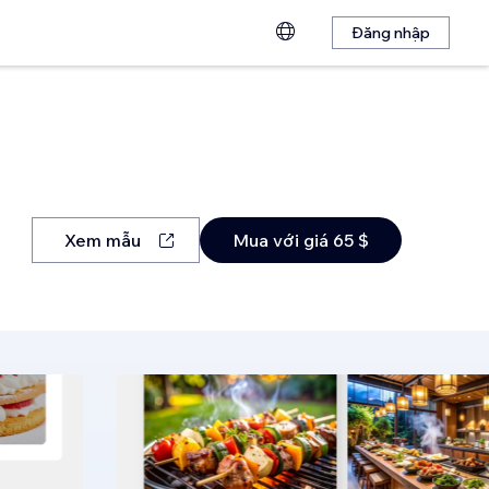
Đăng nhập
Xem mẫu
Mua với giá 65 $