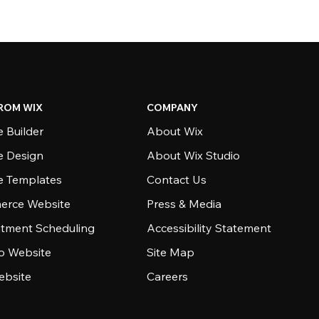
ROM WIX
COMPANY
 Builder
About Wix
e Design
About Wix Studio
e Templates
Contact Us
rce Website
Press & Media
tment Scheduling
Accessibility Statement
io Website
Site Map
ebsite
Careers