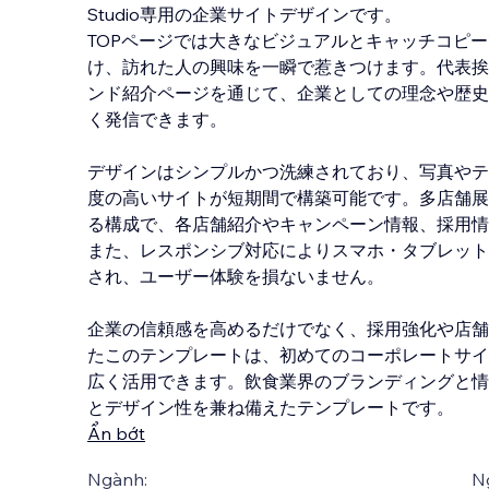
Studio専用の企業サイトデザインです。
TOPページでは大きなビジュアルとキャッチコピ
け、訪れた人の興味を一瞬で惹きつけます。代表挨
ンド紹介ページを通じて、企業としての理念や歴史
く発信できます。
デザインはシンプルかつ洗練されており、写真やテ
度の高いサイトが短期間で構築可能です。多店舗展
る構成で、各店舗紹介やキャンペーン情報、採用情
また、レスポンシブ対応によりスマホ・タブレット
され、ユーザー体験を損ないません。
企
業の信頼感を高めるだけでなく、採用強化や店舗
たこのテンプレートは、初めてのコーポレートサイ
広く活用できます。飲食業界のブランディングと情
とデザイン性を兼ね備えたテンプレートです。
Ẩn bớt
Ngành:
N