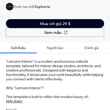
Được tạo bởi
Euphoria
Mua với giá 29 $
Xem mẫu
Giới thiệu
Người bán
Đánh giá
“Lemoire Interior” is a modern and luxurious website
template, tailored for interior design studios, architects, and
creative professionals. Designed with elegance and
functionality, it showcases your work beautifully while helping
you connect with clients effectively.
Why “Lemoire Interior”?
This template is built to reflect the modern luxury of
...
Hiện thêm
Ngành: