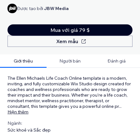
Được tạo bởi
JBW Media
Mua với giá 79 $
Xem mẫu
Giới thiệu
Người bán
Đánh giá
The Ellen Michaels Life Coach Online template is a modern,
inviting, and fully customizable Wix Studio design created for
coaches and wellness professionals who are ready to grow
their impact and their business. Whether you’re a life coach,
mindset mentor, wellness practitioner, therapist, or
consultant, this template gives you a powerful online pr
...
Hiện thêm
Ngành:
Sức khoẻ và Sắc đẹp