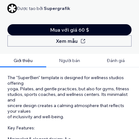
Được tạo bởi
Supergrafik
Mua với giá 60 $
Xem mẫu
Giới thiệu
Người bán
Đánh giá
The "SuperBien" template is designed for wellness studios
offering
yoga, Pilates, and gentle practices, but also for gyms, fitness
studios, sports coaches, and wellness centers. Its minimalist
and
sincere design creates a calming atmosphere that reflects
your values
of inclusivity and well-being.
Key Features:
Minimalist & elegant design: A c
...