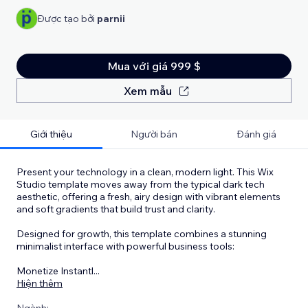
Được tạo bởi
parnii
Mua với giá 999 $
Xem mẫu
Giới thiệu
Người bán
Đánh giá
Present your technology in a clean, modern light. This Wix
Studio template moves away from the typical dark tech
aesthetic, offering a fresh, airy design with vibrant elements
and soft gradients that build trust and clarity.
Designed for growth, this template combines a stunning
minimalist interface with powerful business tools:
Monetize Instantl
...
Hiện thêm
Ngành: