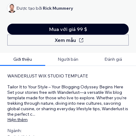
Được tạo bởi
Rick Mummery
Mua với giá 99 $
Xem mẫu
Giới thiệu
Người bán
Đánh giá
WANDERLUST WIX STUDIO TEMPLATE
Tailor It to Your Style – Your Blogging Odyssey Begins Here
Set your stories free with Wanderlust—a versatile Wix blog
template made for those who live to explore. Whether you’re
trekking through nature, diving into new cultures, savoring
global cuisine, or sharing everyday lifestyle tips, Wanderlust is
the perfect c
...
Hiện thêm
Ngành: