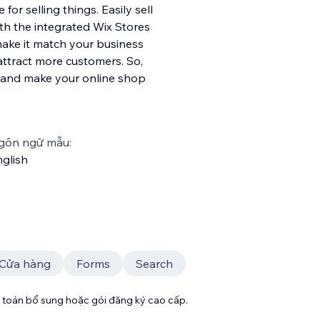
for selling things. Easily sell
th the integrated Wix Stores
make it match your business
ttract more customers. So,
y and make your online shop
gôn ngữ mẫu:
glish
Cửa hàng
Forms
Search
toán bổ sung hoặc gói đăng ký cao cấp.