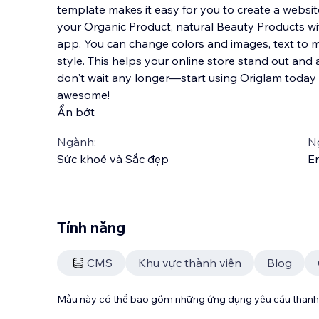
template makes it easy for you to create a website 
your Organic Product, natural Beauty Products wi
app. You can change colors and images, text to 
style. This helps your online store st
and out and a
don't wait any longer—start using Origlam toda
awesome!
Ẩn bớt
Ngành:
N
Sức khoẻ và Sắc đẹp
En
Tính năng
CMS
Khu vực thành viên
Blog
Mẫu này có thể bao gồm những ứng dụng yêu cầu thanh 