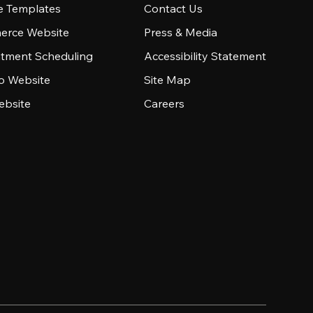
e Templates
Contact Us
rce Website
Press & Media
tment Scheduling
Accessibility Statement
io Website
Site Map
ebsite
Careers