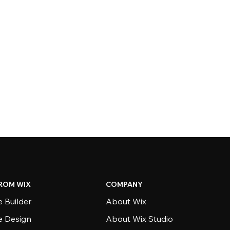
ROM WIX
COMPANY
 Builder
About Wix
e Design
About Wix Studio