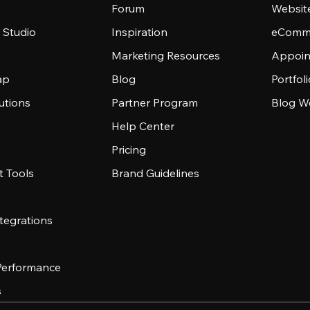
Forum
Websit
 Studio
Inspiration
eComme
Marketing Resources
Appoin
ap
Blog
Portfol
utions
Partner Program
Blog W
Help Center
Pricing
 Tools
Brand Guidelines
tegrations
 Performance
s