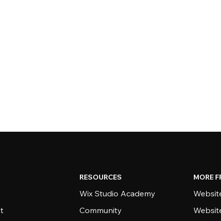
RESOURCES
MORE F
Wix Studio Academy
Website
t
Community
Websit