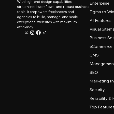
With high-end design capabilities,
Enterprise
streamlined workflows, and robust business
Figma to Wix
tools, it empowers freelancers and
agencies to build, manage, and scale
AI Features
exceptional websites with maximum
efficiency.
Visual Sitem
Business Sol
eCommerce
CMS
Management
SEO
Marketing In
Security
Reliability &
Top Feature