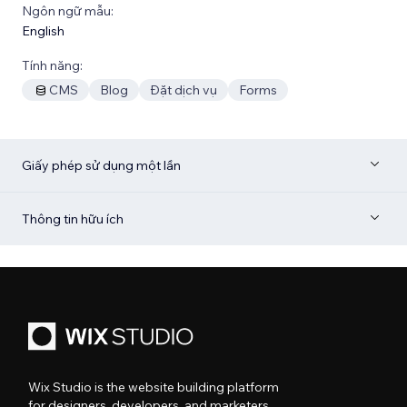
Ngôn ngữ mẫu:
English
Tính năng:
CMS
Blog
Đặt dịch vụ
Forms
Giấy phép sử dụng một lần
Thông tin hữu ích
Wix Studio is the website building platform
for designers, developers, and marketers.