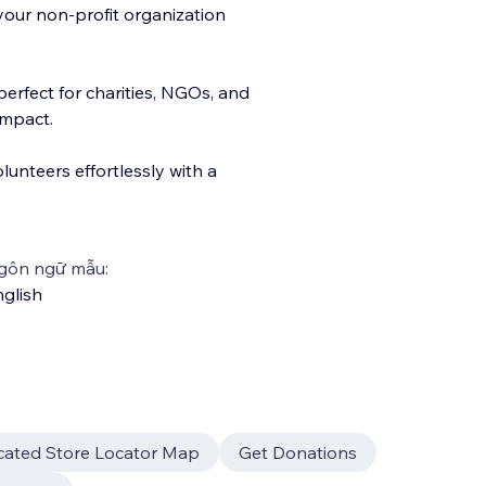
your non-profit organization
perfect for charities, NGOs, and
impact.
olunteers effortlessly with a
gôn ngữ mẫu:
glish
cated Store Locator Map
Get Donations