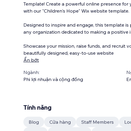
Template! Create a powerful online presence for 
with our "Children's Hope" Wix website template.
Designed to inspire and engage, this template is 
any organization dedicated to making a positive 
Showcase
your mission, raise funds, and recruit v
beautifully designed, easy-to-use website
Ẩn bớt
Ngành:
N
Phi lợi nhuận và cộng đồng
En
Tính năng
Blog
Cửa hàng
Staff Members
Lo