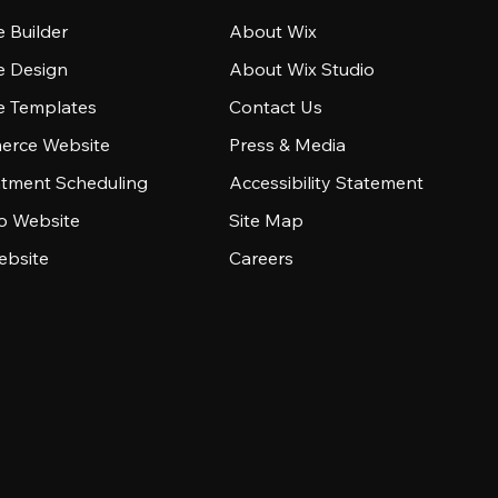
 Builder
About Wix
e Design
About Wix Studio
e Templates
Contact Us
rce Website
Press & Media
tment Scheduling
Accessibility Statement
io Website
Site Map
ebsite
Careers