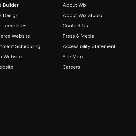
 Builder
About Wix
e Design
About Wix Studio
e Templates
Contact Us
rce Website
Press & Media
tment Scheduling
Accessibility Statement
io Website
Site Map
ebsite
Careers