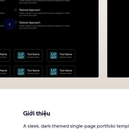
Giới thiệu
A sleek, dark-themed single-page portfolio templ