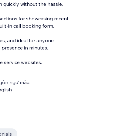
 quickly without the hassle.
 sections for showcasing recent
uilt-in call booking form.
ces, and ideal for anyone
 presence in minutes.
le service websites.
gôn ngữ mẫu:
glish
onials