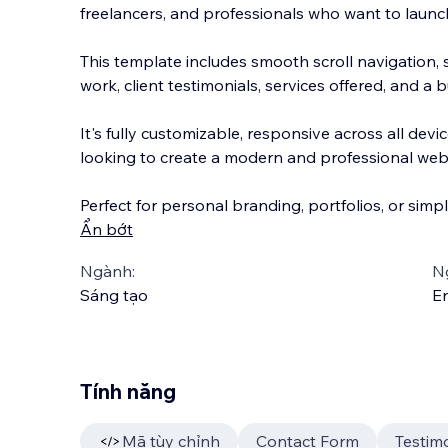
freelancers, and professionals who want to launch
This template includes smooth scroll navigation,
work, client testimonials, services offered, and a b
It's fully customizable, responsi
ve across all devi
looking to create a modern and professional web
Perfect for personal branding, portfolios, or simp
Ẩn bớt
Ngành:
N
Sáng tạo
En
Tính năng
Mã tùy chỉnh
Contact Form
Testim