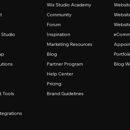
Wix Studio Academy
Website
t
Community
Websit
Forum
Websit
 Studio
Inspiration
eComme
Marketing Resources
Appoin
ap
Blog
Portfol
utions
Partner Program
Blog W
Help Center
Pricing
 Tools
Brand Guidelines
tegrations