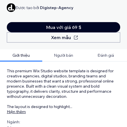
Được tạo bởi
Digistep-Agency
Mua với giá 69 $
Xem mẫu
Giới thiệu
Người bán
Đánh giá
This premium Wix Studio website template is designed for
creative agencies, digital studios, branding teams and
modern businesses that want a strong, professional online
presence. Built with a clean visual system and bold
typography, it delivers clarity, structure and performance
without unnecessary decoration.
The layout is designed to highlight
...
Hiện thêm
Ngành: