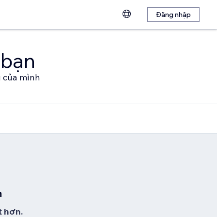
Đăng nhập
 bạn
u của mình
m
t hơn.