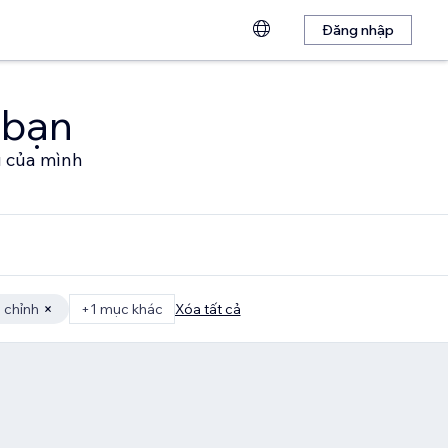
Đăng nhập
 bạn
u của mình
 chỉnh
+1 mục khác
Xóa tất cả