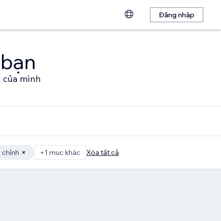
Đăng nhập
 bạn
u của mình
 chỉnh
+1 mục khác
Xóa tất cả