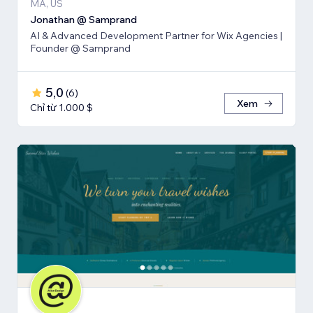
MA, US
Jonathan @ Samprand
AI & Advanced Development Partner for Wix Agencies |
Founder @ Samprand
5,0
(
6
)
Xem
Chỉ từ 1.000 $