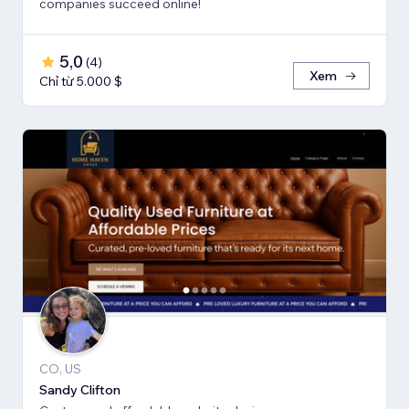
companies succeed online!
5,0
(
4
)
Xem
Chỉ từ 5.000 $
CO, US
Sandy Clifton