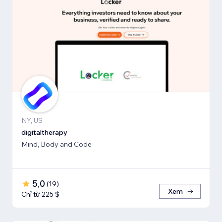
NY, US
digitaltherapy
Mind, Body and Code
5,0
(
19
)
Xem
Chỉ từ 225 $