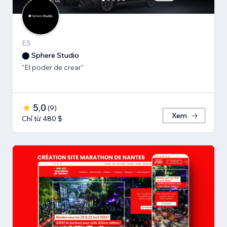
ES
⬤ Sphere Studio
"El poder de crear"
5,0
(
9
)
Xem
Chỉ từ 480 $