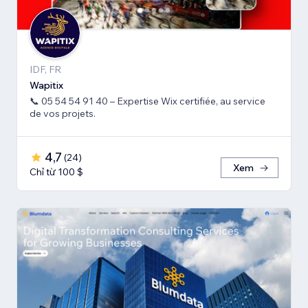
IDF, FR
Wapitix
📞 05 54 54 91 40 – Expertise Wix certifiée, au service
de vos projets.
4,7
(
24
)
Xem
Chỉ từ 100 $