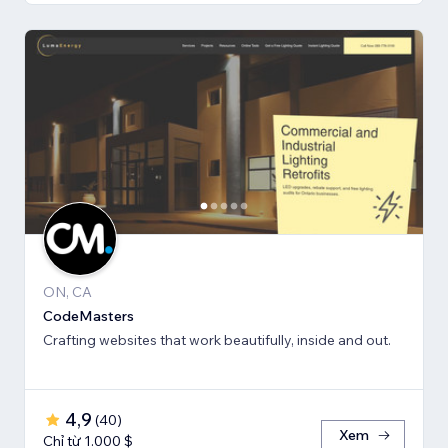
ON, CA
CodeMasters
Crafting websites that work beautifully, inside and out.
4,9
(
40
)
Xem
Chỉ từ 1.000 $