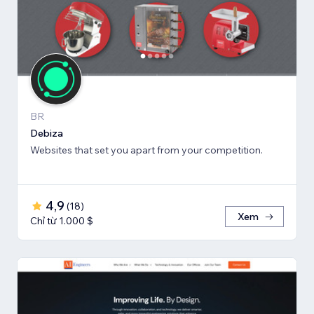
BR
Debiza
Websites that set you apart from your competition.
4,9
(
18
)
Xem
Chỉ từ 1.000 $