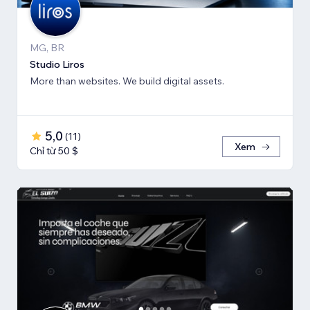
MG, BR
Studio Liros
More than websites. We build digital assets.
5,0
(
11
)
Xem
Chỉ từ 50 $