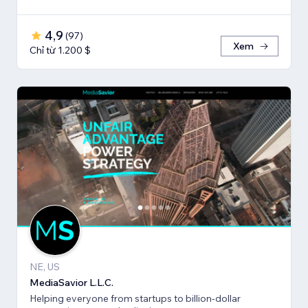
4,9
(
97
)
Xem
Chỉ từ 1.200 $
NE, US
MediaSavior L.L.C.
Helping everyone from startups to billion-dollar