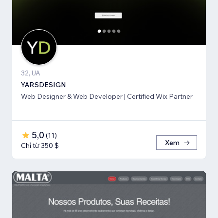
32, UA
YARSDESIGN
Web Designer & Web Developer | Certified Wix Partner
5,0
(
11
)
Xem
Chỉ từ 350 $