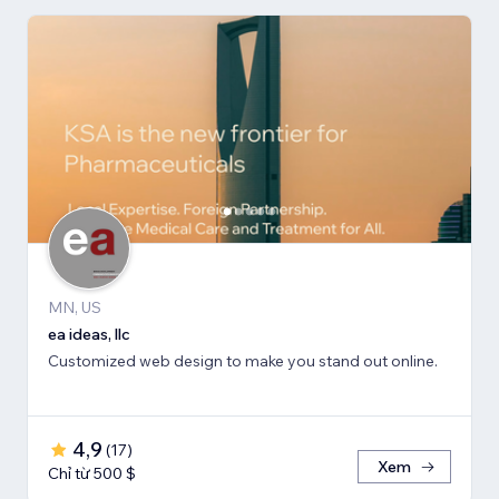
MN, US
ea ideas, llc
Customized web design to make you stand out online.
4,9
(
17
)
Xem
Chỉ từ 500 $