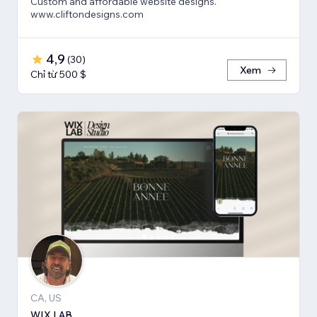
Custom and affordable website designs.
www.cliftondesigns.com
4,9
(
30
)
Xem
Chỉ từ 500 $
CA, US
WIX LAB