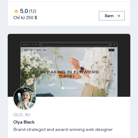
5,0
(
12
)
Xem
Chỉ từ 250 $
QLD, AU
Olya Black
Brand strategist and award-winning web designer