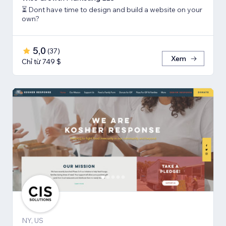
⏳ Dont have time to design and build a website on your
own?
5,0
(
37
)
Xem
Chỉ từ 749 $
NY, US