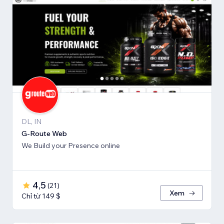
DL, IN
G-Route Web
We Build your Presence online
4,5
(
21
)
Xem
Chỉ từ 149 $