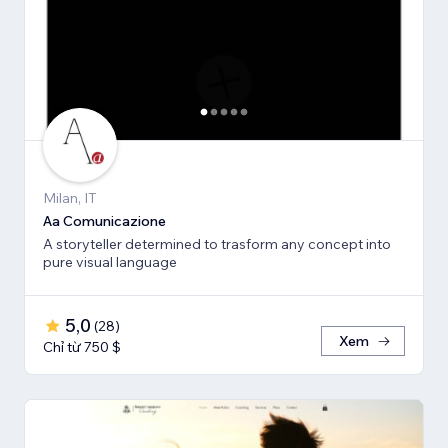
Milan, IT
Aa Comunicazione
A storyteller determined to trasform any concept into
pure visual language
5,0
(
28
)
Xem
Chỉ từ 750 $