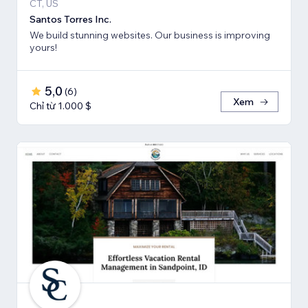
CT, US
Santos Torres Inc.
We build stunning websites. Our business is improving
yours!
5,0
(
6
)
Xem
Chỉ từ 1.000 $