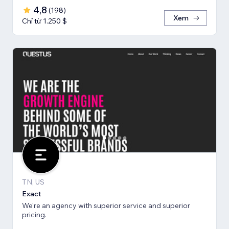
4,8
(
198
)
Xem
Chỉ từ 1.250 $
TN, US
Exact
We're an agency with superior service and superior
pricing.