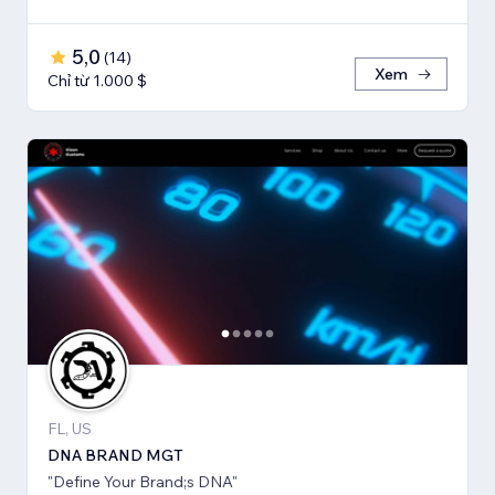
5,0
(
14
)
Xem
Chỉ từ 1.000 $
FL, US
DNA BRAND MGT
"Define Your Brand;s DNA"