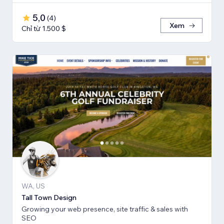
5,0
(
4
)
Xem
Chỉ từ 1.500 $
WA, US
Tall Town Design
Growing your web presence, site traffic & sales with
SEO