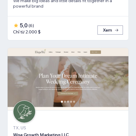
We make big ideas and little details fit together in a
powerful brand
5,0
(
6
)
Xem
Chỉ từ 2.000 $
TX, US
Wise Growth Marketing LLC