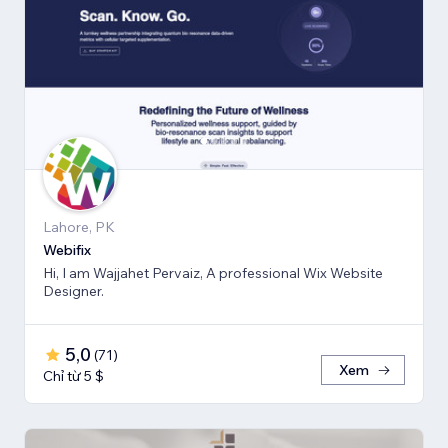
Lahore, PK
Webifix
Hi, I am Wajjahet Pervaiz, A professional Wix Website
Designer.
5,0
(
71
)
Xem
Chỉ từ 5 $