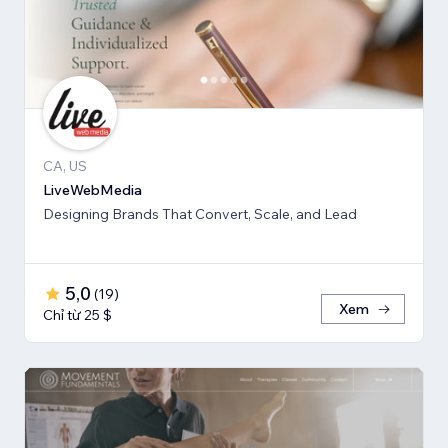
CA, US
LiveWebMedia
Designing Brands That Convert, Scale, and Lead
5,0
(
19
)
Xem
Chỉ từ 25 $