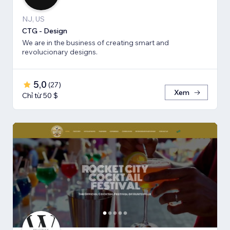
NJ, US
CTG - Design
We are in the business of creating smart and
revolucionary designs.
5,0
(
27
)
Xem
Chỉ từ 50 $