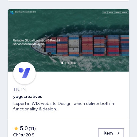
TN, IN
yogecreatives
Expert in WIX website Design, which deliver both in
functionality & design.
5,0
(
11
)
Xem
Chỉ từ 20 $