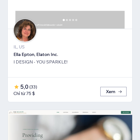
IL, US
Ella Epton, Elaton Inc.
I DESIGN - YOU SPARKLE!
5,0
(
33
)
Xem
Chỉ từ 75 $