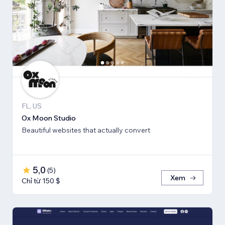
FL, US
Ox Moon Studio
Beautiful websites that actually convert
5,0
(
5
)
Xem
Chỉ từ 150 $