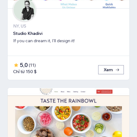
NY, US
Studio Khadivi
If you can dream it, I'll design it!
5,0
(
11
)
Xem
Chỉ từ 150 $