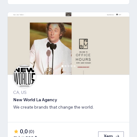
CA, US
New World La Agency
We create brands that change the world.
0,0
(
0
)
Xem