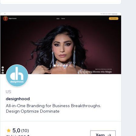
US
designhood
All-in-One Branding for Business Breakthroughs.
Design Optimize Dominate
5,0
(
10
)
Xem