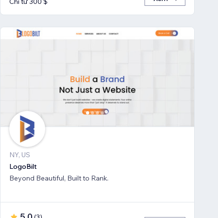
Chỉ từ 300 $
NY, US
LogoBilt
Beyond Beautiful, Built to Rank.
5,0
(
3
)