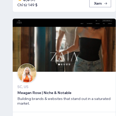
Xem
Chỉ từ 149 $
SC, US
Meagan Rose | Niche & Notable
Building brands & websites that stand out in a saturated
market.