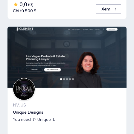
0,0
(
0
)
Xem
Chỉ từ 500 $
NV, US
Unique Designs
You need it? Unique it.