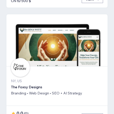
Chỉ từ 500 $
NY, US
The Foxsy Designs
Branding • Web Design • SEO + AI Strategy
0,0
(
0
)