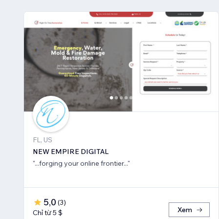
FL, US
NEW EMPIRE DIGITAL
"...forging your online frontier..."
5,0
(
3
)
Xem
Chỉ từ 5 $