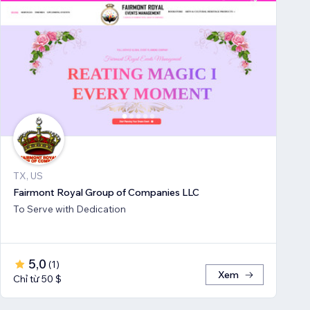
TX, US
Fairmont Royal Group of Companies LLC
To Serve with Dedication
5,0
(
1
)
Xem
Chỉ từ 50 $