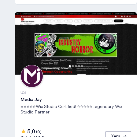
US
Media Jay
⭐⭐⭐⭐⭐Wix Studio Certified! ⭐⭐⭐⭐⭐Legendary Wix
Studio Partner
5,0
(
6
)
Xem