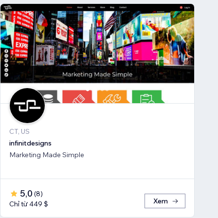
CT, US
infinitdesigns
Marketing Made Simple
5,0
(
8
)
Xem
Chỉ từ 449 $