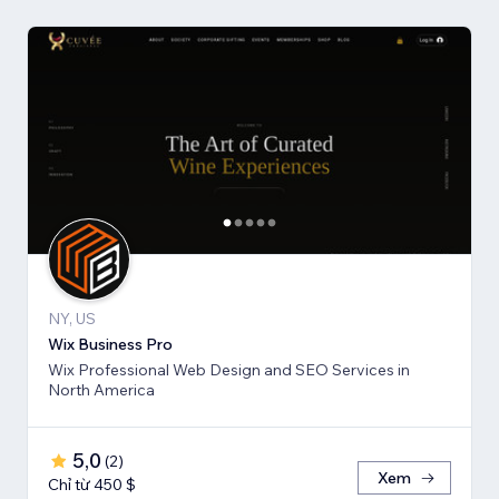
NY, US
Wix Business Pro
Wix Professional Web Design and SEO Services in
North America
5,0
(
2
)
Xem
Chỉ từ 450 $