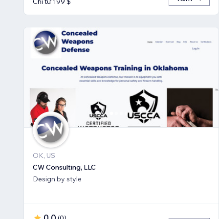
Chỉ từ 199 $
OK, US
CW Consulting, LLC
Design by style
0,0
(
0
)