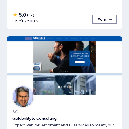
5,0
(
37
)
Xem
Chỉ từ 2.500 $
SG
GoldenByte Consulting
Expert web development and IT services to meet your