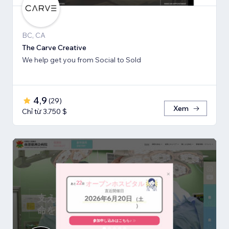
BC, CA
The Carve Creative
We help get you from Social to Sold
4,9
(
29
)
Xem
Chỉ từ 3.750 $