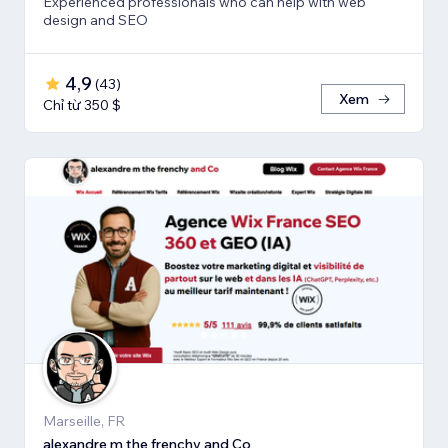
Experienced professionals who can help with web
design and SEO
4,9
(
43
)
Xem
Chỉ từ 350 $
Marseille, FR
alexandre m the frenchy and Co