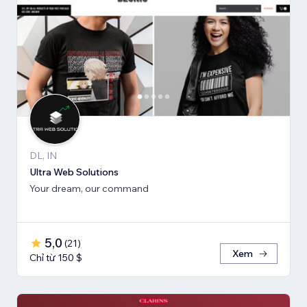
DL, IN
Ultra Web Solutions
Your dream, our command
5,0
(
21
)
Xem
Chỉ từ 150 $