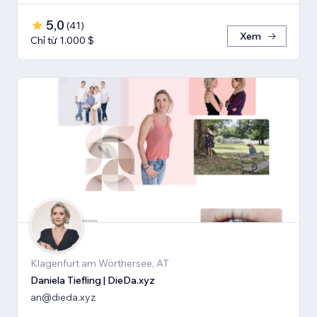
5,0
(
41
)
Xem
Chỉ từ 1.000 $
Klagenfurt am Wörthersee, AT
Daniela Tiefling | DieDa.xyz
an@dieda.xyz