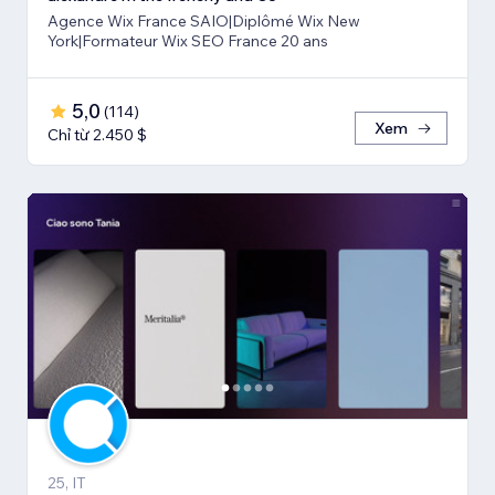
Agence Wix France SAIO|Diplômé Wix New
York|Formateur Wix SEO France 20 ans
5,0
(
114
)
Xem
Chỉ từ 2.450 $
25, IT