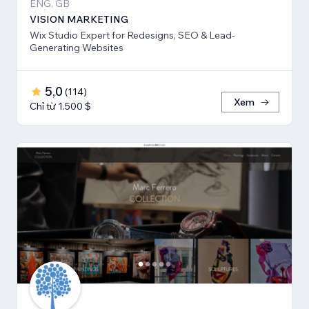
ENG, GB
VISION MARKETING
Wix Studio Expert for Redesigns, SEO & Lead-
Generating Websites
5,0
(
114
)
Xem
Chỉ từ 1.500 $