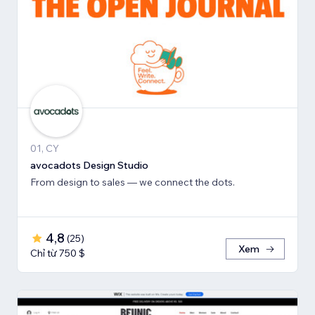
01, CY
avocadots Design Studio
From design to sales — we connect the dots.
4,8
(
25
)
Xem
Chỉ từ 750 $