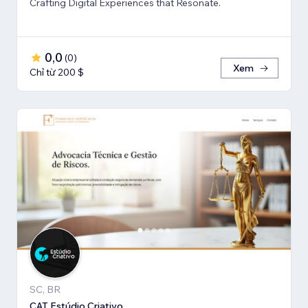
Crafting Digital Experiences that Resonate.
0,0
(
0
)
Xem
Chỉ từ 200 $
SC, BR
CAT Estúdio Criativo