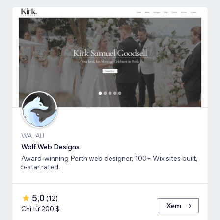
WA, AU
Wolf Web Designs
Award-winning Perth web designer, 100+ Wix sites built,
5-star rated.
5,0
(
12
)
Xem
Chỉ từ 200 $