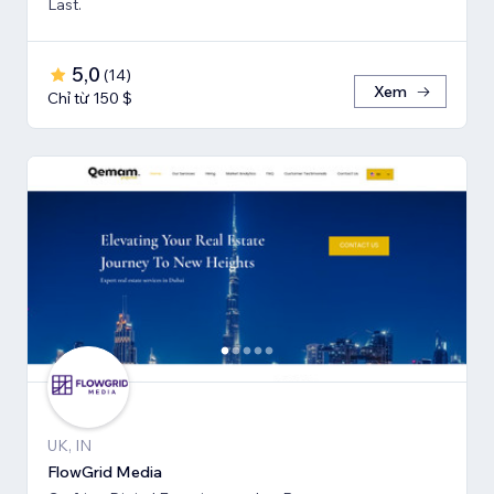
Last.
5,0
(
14
)
Xem
Chỉ từ 150 $
UK, IN
FlowGrid Media