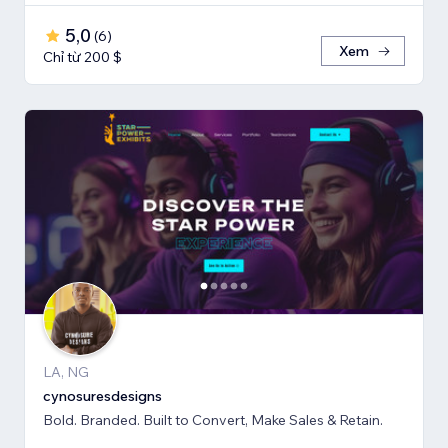
5,0
(
6
)
Xem
Chỉ từ 200 $
LA, NG
cynosuresdesigns
Bold. Branded. Built to Convert, Make Sales & Retain.