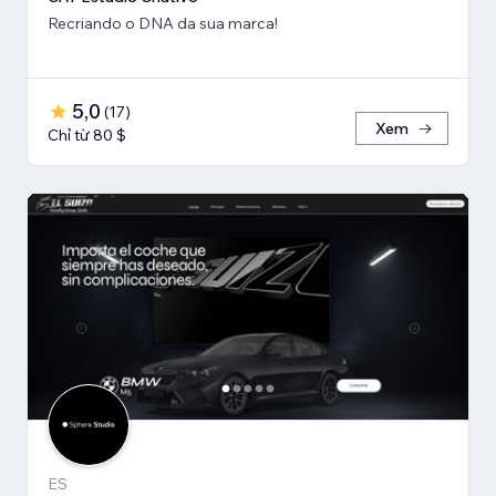
Recriando o DNA da sua marca!
5,0
(
17
)
Xem
Chỉ từ 80 $
ES