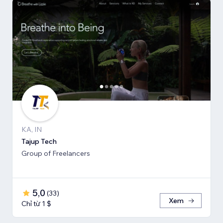
KA, IN
Tajup Tech
Group of Freelancers
5,0
(
33
)
Xem
Chỉ từ 1 $