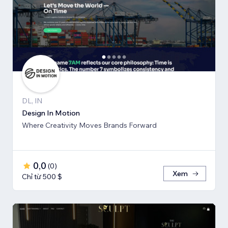
DL, IN
Design In Motion
Where Creativity Moves Brands Forward
0,0
(
0
)
Xem
Chỉ từ 500 $