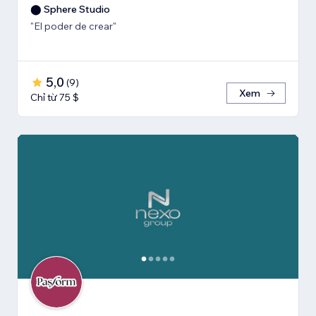
⬤ Sphere Studio
"El poder de crear"
5,0
(
9
)
Xem
Chỉ từ 75 $