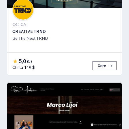
QC, CA
CREATIVE TRND
Be The Next TRND
5,0
(
5
)
Xem
Chỉ từ 149 $