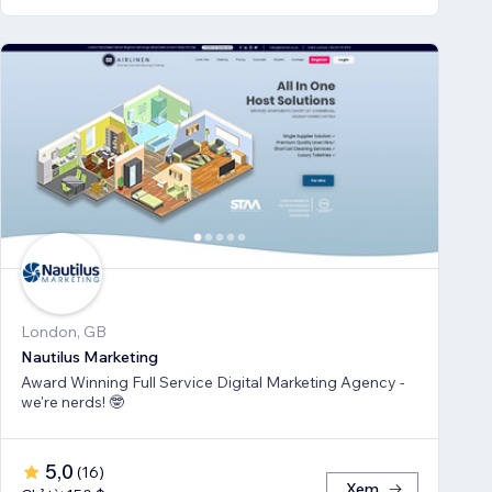
London, GB
Nautilus Marketing
Award Winning Full Service Digital Marketing Agency -
we're nerds! 🤓
5,0
(
16
)
Xem