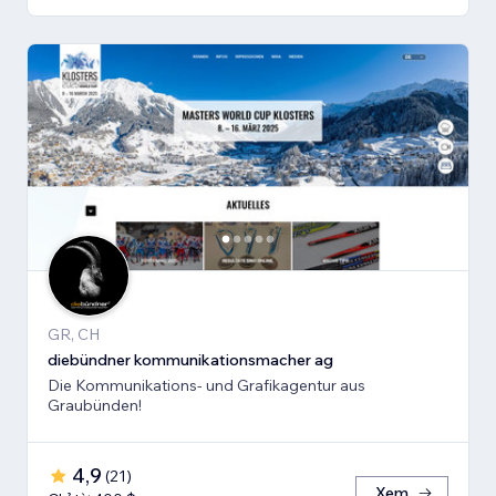
GR, CH
diebündner kommunikationsmacher ag
Die Kommunikations- und Grafikagentur aus
Graubünden!
4,9
(
21
)
Xem