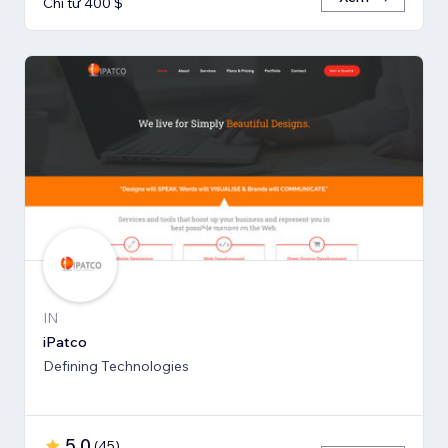
Chỉ từ 400 $
IN
iPatco
Defining Technologies
5,0
(
45
)