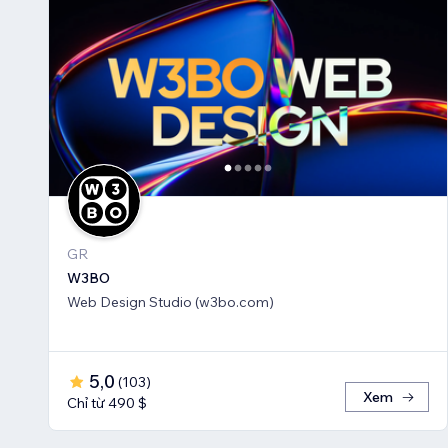
GR
W3BO
Web Design Studio (w3bo.com)
5,0
(
103
)
Xem
Chỉ từ 490 $