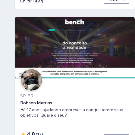
Chỉ từ 149 $
SP, BR
Robson Martins
Há 17 anos ajudando empresas a conquistarem seus
objetivos. Qual é o seu?
4,8
(
17
)