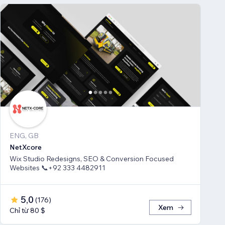
ENG, GB
NetXcore
Wix Studio Redesigns, SEO & Conversion Focused
Websites 📞+92 333 4482911
5,0
(
176
)
Xem
Chỉ từ 80 $