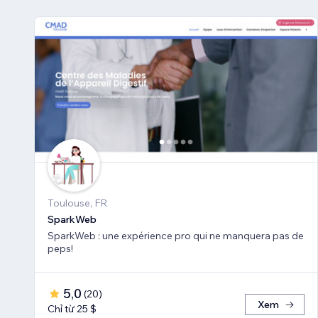
Toulouse, FR
SparkWeb
SparkWeb : une expérience pro qui ne manquera pas de
peps!
5,0
(
20
)
Xem
Chỉ từ 25 $