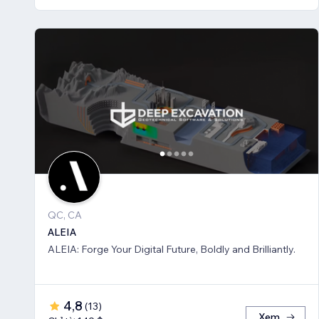
QC, CA
ALEIA
ALEIA: Forge Your Digital Future, Boldly and Brilliantly.
4,8
(
13
)
Xem