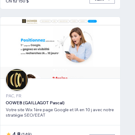
Chỉ từ 150 $
PAC, FR
OOWEB (GAILLAGOT Pascal)
Votre site Wix 1ère page Google et IA en 10 j avec notre
stratégie SEO/EEAT
4,8
(
149
)