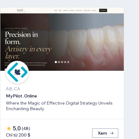
AB, CA
MyPilot .Online
Where the Magic of Effective Digital Strategy Unveils
Enchanting Beauty
5,0
(
48
)
Xem
Chỉ từ 200 $