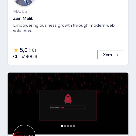
MA, US
Zain Malik
Empowering business growth through modern web
solutions.
5,0
(
10
)
Xem
Chỉ từ 800 $