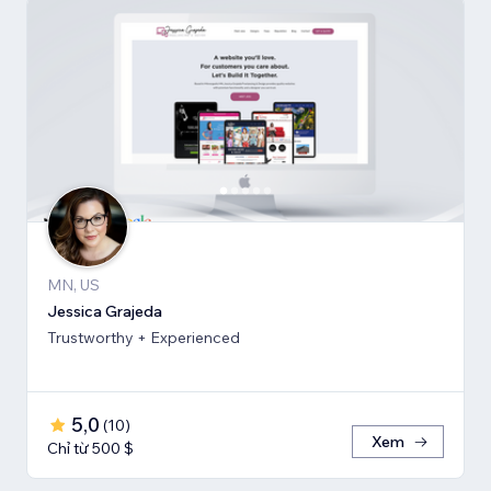
MN, US
Jessica Grajeda
Trustworthy + Experienced
5,0
(
10
)
Xem
Chỉ từ 500 $