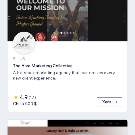
FL, US
The Hive Marketing Collective
A full-stack marketing agency that customizes every
new client experience.
4,9
(
17
)
Xem
Chỉ từ 500 $