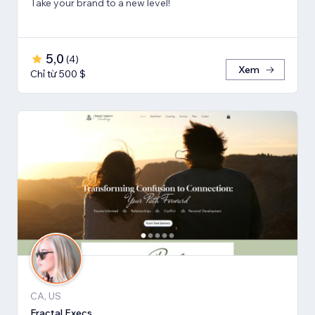
Take your brand to a new level!
5,0
(
4
)
Xem
Chỉ từ 500 $
CA, US
Fractal Execs