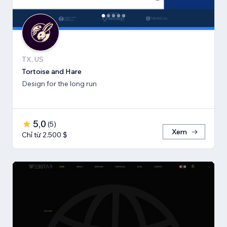
TX, US
Tortoise and Hare
Design for the long run
5,0
(
5
)
Xem
Chỉ từ 2.500 $