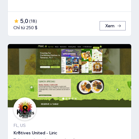
5,0
(
18
)
Xem
Chỉ từ 250 $
FL, US
Kr8tives United - Liric