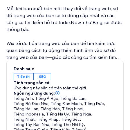
Mỗi khi bạn xuất bản một thay đổi về trang web, sơ
đồ trang web của bạn sẽ tự động cập nhật và các
công cụ tìm kiếm hỗ trợ IndexNow, như Bing, sẽ được
thông báo.
Wix tối ưu hóa trang web của bạn để tìm kiếm trực
quan bằng cách tự động thêm hình ảnh vào sơ đồ
trang web của bạn—giúp các công cụ tìm kiếm tìm
thấy hình ảnh trên trang web của bạn dễ dàng hơn.
Danh mục
Tiếp thị
SEO
Tình trạng sẵn có:
Ứng dụng này sẵn có trên toàn thế giới.
Ngôn ngữ ứng dụng:
Tiếng Anh
,
Tiếng Ả Rập
,
Tiếng Ba Lan
,
Tiếng Bồ Đào Nha
,
Tiếng Đan Mạch
,
Tiếng Đức
,
Tiếng Hà Lan
,
Tiếng Hàn
,
Tiếng Hindi
,
Tiếng Indonesia
,
Tiếng Na Uy
,
Tiếng Nga
,
Tiếng Nhật
,
Tiếng Pháp
,
Tiếng Séc
,
Tiếng Tây Ban Nha
,
Tiếng Thổ Nhĩ Kỳ
,
Tiếng Trung Quốc
,
Tiếng Việt
,
Tiếng Ý