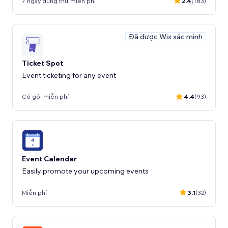
7 ngày dùng thử miễn phí
2.4
(183)
Đã được Wix xác minh
Ticket Spot
Event ticketing for any event
Có gói miễn phí
4.4
(93)
Event Calendar
Easily promote your upcoming events
Miễn phí
3.1
(32)