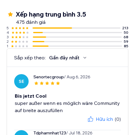
Xếp hạng trung bình 3.5
475 đánh giá
5
213
4
50
3
68
2
59
1
85
Sắp xếp theo:
Gần đây nhất
Senortecgroup
/ Aug 6, 2026
SE
Bis jetzt Cool
super außer wenn es möglich wäre Community
auf breite auszufüllen
Hữu ích
(0)
Tdphamnhat123
/ Jul 18, 2026