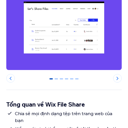
0
1
2
3
4
5
Tổng quan về Wix File Share
Chia sẻ mọi định dạng tệp trên trang web của
bạn