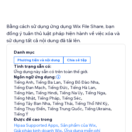
Bằng cách sử dụng ứng dụng Wix File Share, bạn
đồng ý tuân thủ luật pháp hiện hành về việc xóa và
sử dụng tất cả nội dung đã tải lên.
Danh mục
Phương tiện và nội dung
Chia sẻ tệp
Tình trạng sẵn có:
Ứng dụng này sẵn có trên toàn thế giới.
Ngôn ngữ ứng dụng:
Tiếng Anh
,
Tiếng Ba Lan
,
Tiếng Bồ Đào Nha
,
Tiếng Đan Mạch
,
Tiếng Đức
,
Tiếng Hà Lan
,
Tiếng Hàn
,
Tiếng Hindi
,
Tiếng Na Uy
,
Tiếng Nga
,
Tiếng Nhật
,
Tiếng Pháp
,
Tiếng Séc
,
Tiếng Tây Ban Nha
,
Tiếng Thái
,
Tiếng Thổ Nhĩ Kỳ
,
Tiếng Thụy Điển
,
Tiếng Trung Quốc
,
Tiếng Ukraina
,
Tiếng Ý
Được đề cao trong
Hipaa Supported Apps
,
Sản phẩm của Wix
,
Giải pháp kinh doanh Wix
,
Ứng dụng miễn phí