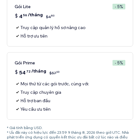
Gói Lite
- 5%
/tháng
$
4
56
80
$
4
Truy cập quản lý hồ sơ nâng cao
Hỗ trợ ưu tiên
Gói Prime
- 5%
/tháng
$
54
72
60
$
57
Mọi thứ từ các gói trước, cùng với:
Truy cập chuyên gia
Hỗ trợ ban đầu
Yêu cầu ưu tiên
* Giá tính bằng USD.
* Ưu đãi này có hiệu lực đến 23:59 9 tháng 8, 2026 theo giờ UTC. Nhà
phát triển ứng dụng có quyền kết thúc ưu đãi bất cứ lúc nào và điều