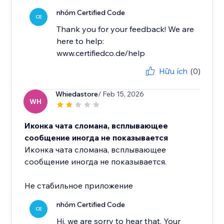
nhóm Certified Code
CE
Thank you for your feedback! We are
here to help:
www.certifiedco.de/help
Hữu ích
(0)
Whiedastore
/ Feb 15, 2026
WH
Иконка чата сломана, всплывающее
сообщение иногда не показывается
Иконка чата сломана, всплывающее
сообщение иногда не показывается.
Не стабильное приложение
nhóm Certified Code
CE
Hi, we are sorry to hear that. Your