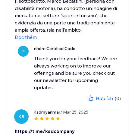
Il sottoscritto, Marco Becattini, (persona con
disabilità motoria), ha condotto un’indagine di
mercato nel settore "sport e turismo", che
evidenzia da una parte una tradizionalmente
ampia offerta, (sia nell'ambito...
Đọc thêm
nhóm Certified Code
CE
Thank you for your feedback! We are
always working on to improve our
offerings and be sure you check out
our newsletter for upcoming
updates!
Hữu ích
(0)
Ksdmyanmar
/ Mar 25, 2025
KS
https://t.me/ksdcompany